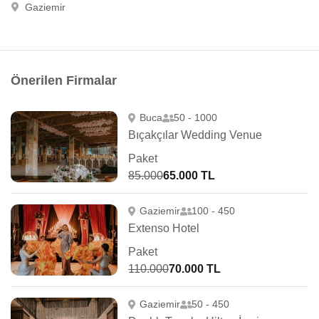
Gaziemir
Önerilen Firmalar
Buca
50 - 1000
Bıçakçılar Wedding Venue
Paket
85.000
65.000 TL
Gaziemir
100 - 450
Extenso Hotel
Paket
110.000
70.000 TL
Gaziemir
50 - 450