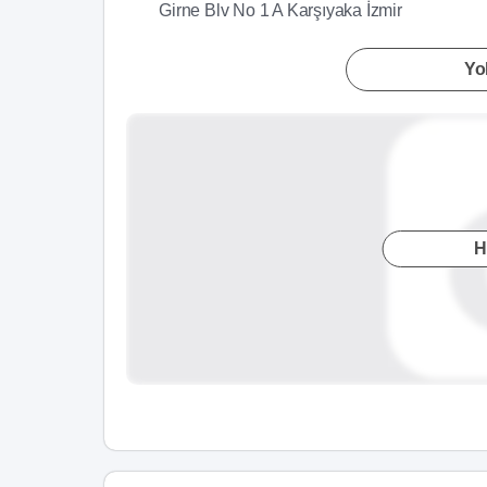
Girne Blv No 1 A Karşıyaka İzmir
Yol
H