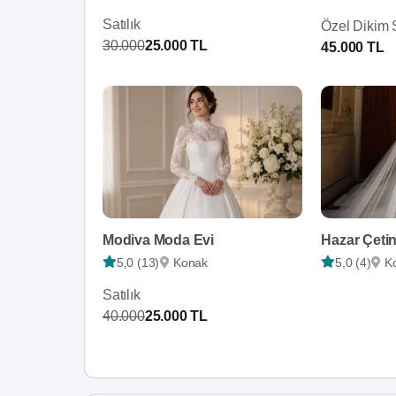
Satılık
Özel Dikim S
30.000
25.000 TL
45.000 TL
Modiva Moda Evi
Hazar Çetin
5,0 (13)
Konak
5,0 (4)
K
Satılık
40.000
25.000 TL