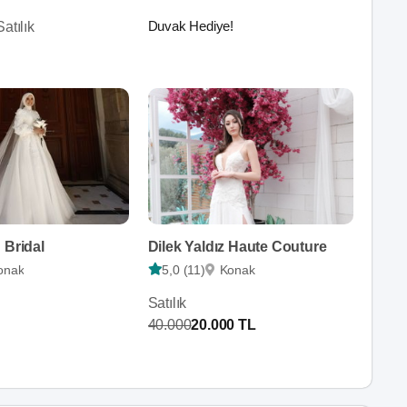
Duvak Hediye!
atılık
 Bridal
Dilek Yaldız Haute Couture
onak
5,0 (11)
Konak
Satılık
40.000
20.000 TL