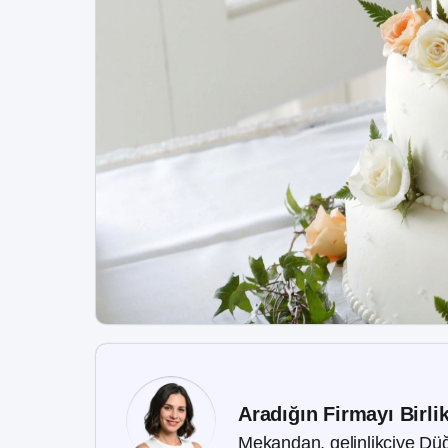
Aradığın Firmayı Birli
Mekandan, gelinlikçiye Düğ