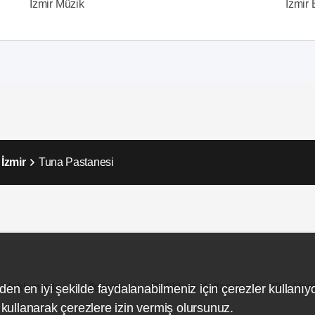
İzmir Müzik
İzmir E
İzmir
Tuna Pastanesi
Hakkımızda
İletişim
Gizlilik ve Kullanım
Site Hari
den en iyi şekilde faydalanabilmeniz için çerezler kullanıy
ullanarak çerezlere izin vermiş olursunuz.