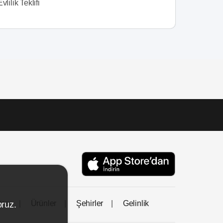
vlilik Teklifi
tası
Ürünler
Şehirler
Gelinlik
oruz.