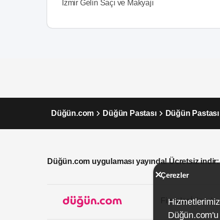
İzmir Gelin Saçı ve Makyajı
Düğün.com
Düğün Pastası
Düğün Pastası 
Düğün.com uygulaması yayında! Ücretsiz indir:
Çerezler
Firmalar İçin
Hizmetlerimiz
Düğün.com'u k