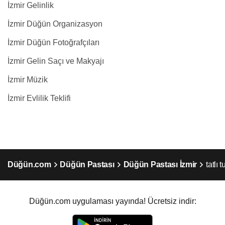
İzmir Gelinlik
İzmir Düğün Organizasyon
İzmir Düğün Fotoğrafçıları
İzmir Gelin Saçı ve Makyajı
İzmir Müzik
İzmir Evlilik Teklifi
Düğün.com
Düğün Pastası
Düğün Pastası İzmir
tatlı 
Düğün.com uygulaması yayında! Ücretsiz indir: