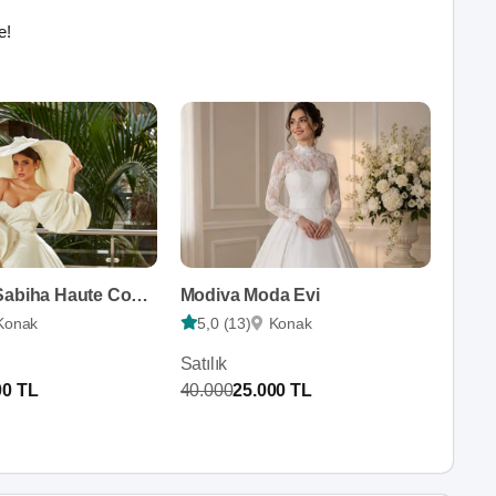
e!
Olablanca Sabiha Haute Couture
Modiva Moda Evi
Konak
5,0 (13)
Konak
Satılık
00 TL
40.000
25.000 TL