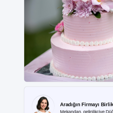
Aradığın Firmayı Birli
Mekandan, gelinlikçiye Düğ