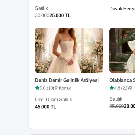
Satılık
Duvak Hediy
30.000
25.000 TL
Deniz Demir Gelinlik Atölyesi
5,0 (10)
Konak
4,8 (22)
Satılık
Özel Dikim Satılık
25.000
20.0
45.000 TL