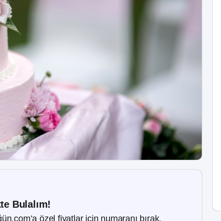
kte Bulalım!
ün.com’a özel fiyatlar için numaranı bırak.