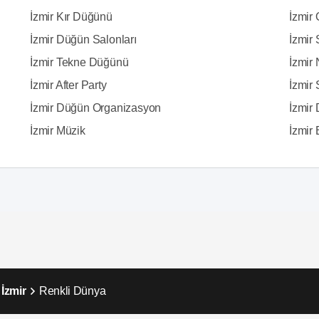
İzmir Kır Düğünü
İzmir
İzmir Düğün Salonları
İzmir 
İzmir Tekne Düğünü
İzmir 
İzmir After Party
İzmir
İzmir Düğün Organizasyon
İzmir 
İzmir Müzik
İzmir E
İzmir
Renkli Dünya