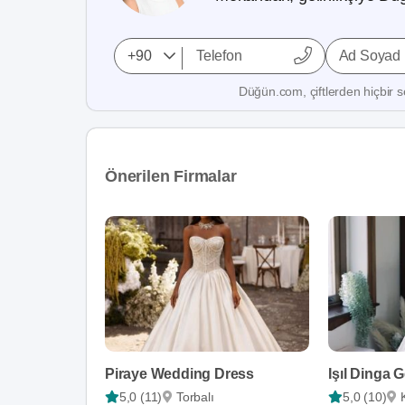
Ad Soyad
Düğün.com, çiftlerden hiçbir se
Önerilen Firmalar
Piraye Wedding Dress
Işıl Dinga G
5,0 (11)
Torbalı
5,0 (10)