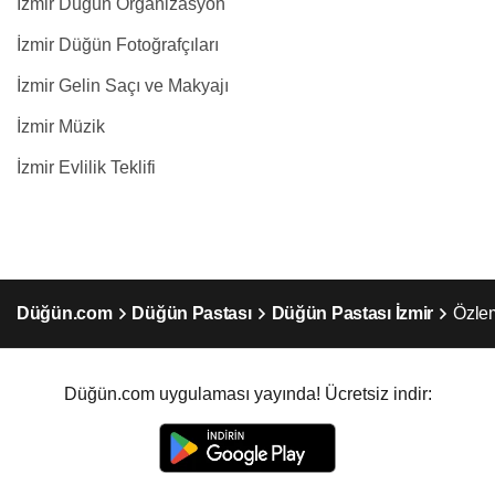
İzmir Düğün Organizasyon
İzmir Düğün Fotoğrafçıları
İzmir Gelin Saçı ve Makyajı
İzmir Müzik
İzmir Evlilik Teklifi
Düğün.com
Düğün Pastası
Düğün Pastası İzmir
Özle
Düğün.com uygulaması yayında! Ücretsiz indir: