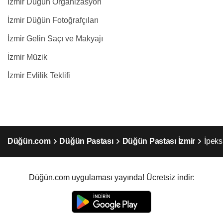
İzmir Düğün Organizasyon
İzmir Düğün Fotoğrafçıları
İzmir Gelin Saçı ve Makyajı
İzmir Müzik
İzmir Evlilik Teklifi
Düğün.com
Düğün Pastası
Düğün Pastası İzmir
İpeksi
Düğün.com uygulaması yayında! Ücretsiz indir: