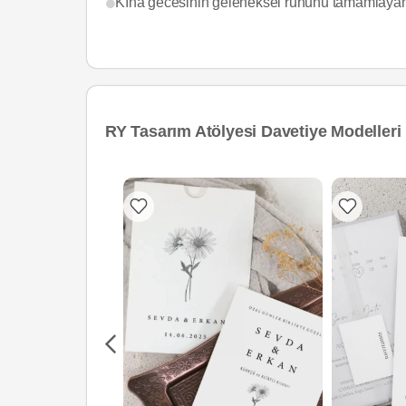
Kına gecesinin geleneksel ruhunu tamamlayan d
RY Tasarım Atölyesi Davetiye Modelleri