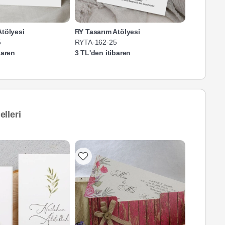
Atölyesi
RY Tasarım Atölyesi
RY Tasarım
5
RYTA-162-25
RYTA-160-
baren
3 TL'den itibaren
3 TL'den i
lleri