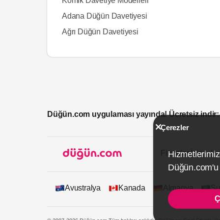
Komik Davetiye Modelleri
Adana Düğün Davetiyesi
Ağrı Düğün Davetiyesi
Düğün.com uygulaması yayında! Ücretsiz indir:
Çerezler
Firmalar İçin
Hizmetlerimiz
Düğün.com'u k
Avustralya
Kanada
Almanya
Su
Ç