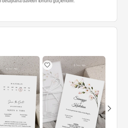
etaylarla davetin tonunu güçlendirir.