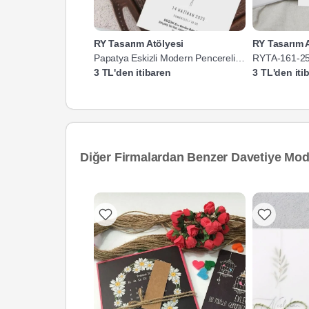
RY Tasarım Atölyesi
RY Tasarım 
Papatya Eskizli Modern Pencereli
RYTA-161-2
Davetiye
3 TL'den itibaren
3 TL'den iti
Diğer Firmalardan Benzer Davetiye Mode