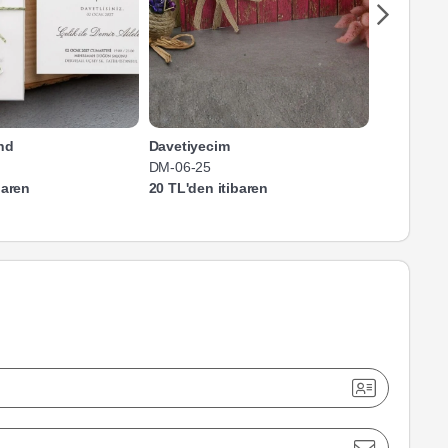
nd
Davetiyecim
Beşiktaş 
DM-06-25
BD-59-25
baren
20 TL'den itibaren
20 TL'den 