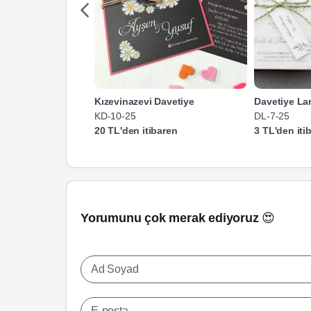
Kızevinazevi Davetiye
Davetiye La
KD-10-25
DL-7-25
20 TL'den itibaren
3 TL'den iti
Yorumunu çok merak ediyoruz 😍
Ad Soyad
E-posta