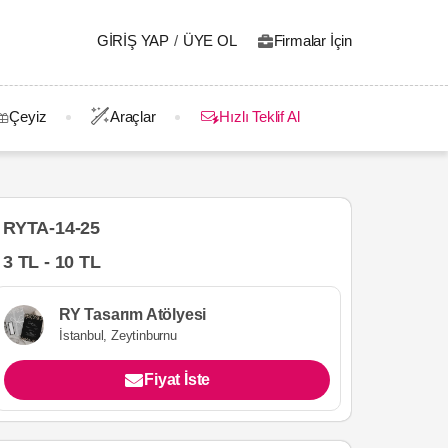
GIRIŞ YAP
/
ÜYE OL
Firmalar İçin
Çeyiz
Araçlar
Hızlı Teklif Al
RYTA-14-25
3 TL - 10 TL
RY Tasarım Atölyesi
İstanbul, Zeytinburnu
Fiyat İste