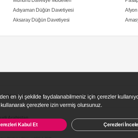
Mühürlü Davetiye Modelleri
Pasap
Adıyaman Düğün Davetiyesi
Afyon
Aksaray Düğün Davetiyesi
Amasy
Hakkımızda
İletişim
Gizlilik ve Kullanım
Site Hari
den en iyi şekilde faydalanabilmeniz için çerezler kullanıy
ullanarak çerezlere izin vermiş olursunuz.
udi Arabistan
erezleri Kabul Et
Çerezleri İncel