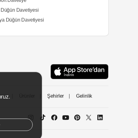
ort Davetiye
 Düğün Davetiyesi
a Düğün Davetiyesi
tası
Ürünler
Şehirler
Gelinlik
oruz.
e