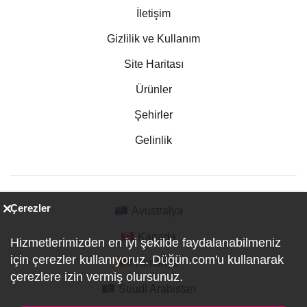
İletişim
Gizlilik ve Kullanım
Site Haritası
Ürünler
Şehirler
Gelinlik
Çerezler
Avustralya
Kanada
Hizmetlerimizden en iyi şekilde faydalanabilmeniz
için çerezler kullanıyoruz. Düğün.com'u kullanarak
Almanya
çerezlere izin vermiş olursunuz.
Suudi Arabistan