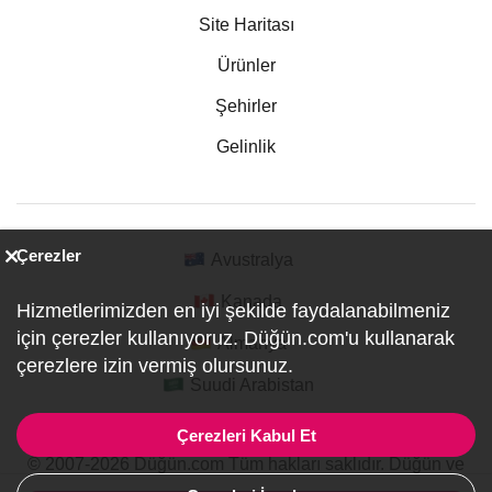
Site Haritası
Ürünler
Şehirler
Gelinlik
Çerezler
Avustralya
Kanada
Hizmetlerimizden en iyi şekilde faydalanabilmeniz
için çerezler kullanıyoruz. Düğün.com'u kullanarak
Almanya
çerezlere izin vermiş olursunuz.
Suudi Arabistan
Çerezleri Kabul Et
© 2007-2026 Düğün.com Tüm hakları saklıdır. Düğün ve
Özel Etkinlik Online Planlama Sitesi.