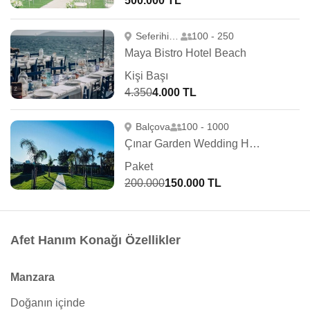
500.000 TL
Seferihisar
100 - 250
Maya Bistro Hotel Beach
Kişi Başı
4.350
4.000 TL
Balçova
100 - 1000
Çınar Garden Wedding House & Event
Paket
200.000
150.000 TL
Afet Hanım Konağı Özellikler
Manzara
Doğanın içinde