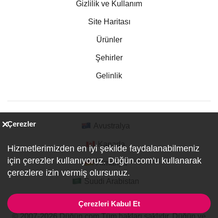
Gizlilik ve Kullanım
Site Haritası
Ürünler
Şehirler
Gelinlik
Çerezler
Avustralya
Kanada
Hizmetlerimizden en iyi şekilde faydalanabilmeniz
için çerezler kullanıyoruz. Düğün.com'u kullanarak
Almanya
çerezlere izin vermiş olursunuz.
Suudi Arabistan
Çerezleri Kabul Et
© 2007-2026 Düğün.com Tüm hakları saklıdır. Düğün ve