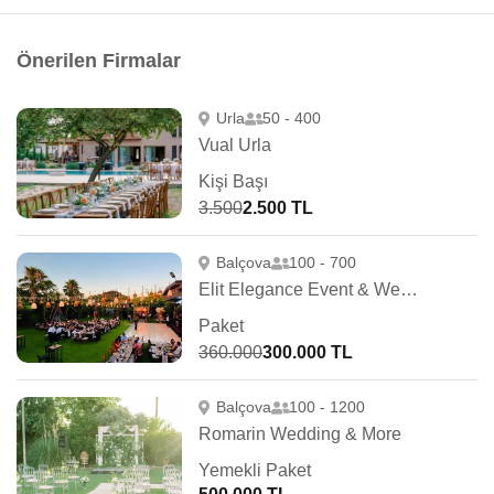
Önerilen Firmalar
Urla
50 - 400
Vual Urla
Kişi Başı
3.500
2.500 TL
Balçova
100 - 700
Elit Elegance Event & Wedding
Paket
360.000
300.000 TL
Balçova
100 - 1200
Romarin Wedding & More
Yemekli Paket