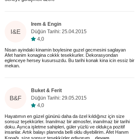
Irem & Engin
I&E
Düğün Tarihi: 25.04.2015
4,0
Nisan ayindaki kinamin boylesine guzel gecmesini saglayan
Afet hanim konagina cokkk tesekkurler. Dekorasyondan
eglenceye hersey kusursuzdu. Bu tarihi konak kina icin essiz bir
mekan.
Buket & Ferit
B&F
Düğün Tarihi: 29.05.2015
4,0
Hayatımın en güzel gününü daha da özel kıldığınız için size
sonsuz teşekkürler. İnanılmaz bir atmosfer, inanılmaz bir tarihi
doku. Ayrıca işletme sahipleri, güler yüzlü ve oldukça pozitif
insanlar. Artık balayı planında belli oldu diyebilirim. Afet Hanım
Konağı, size sonsuz teşekkürler ediyorum.
...
devam