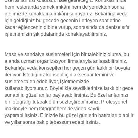
özel anlarınızı kusursuz hale getireceğiz. Konuklarımıza
hem restoranda yemek imkânı hem de yemekten sonra
otelimizde konaklama imkânı sunuyoruz. Bekarlığa veda
için geldiğiniz bu gecede gecenin ilerleyen saatlerine
kadar eğlencenin dibine vurup, sonrasında da denize sıfır
işletmemizin şık odalarında konaklayabilirsiniz.
Masa ve sandalye süslemeleri için bir talebiniz olursa, bu
alanda uzman organizasyon firmalarıyla anlaşabilirsiniz.
Bekarlığa veda konseptleri her geçen gün farklı bir boyuta
ilerliyor. İstediğiniz konsept için aksesuar temini ve
süsleme talep edebiliyor, işletmemizde
kullanabiliyorsunuz. Böylelikle sevdiklerinize farklı bir gece
sunabilir, güzel anılar paylaşabilirsiniz. Bu özel anlarınızı
bir fotoğrafçı tutarak ölümsüzleştirebilirsiniz. Profesyonel
makineyle hem fotoğraf hem de video kaydı
yaptırabilirsiniz. Elinizde bu güzel günlerin hatıraları olabilir
ve yıllar sonra bakıp tebessüm edebilirsiniz.