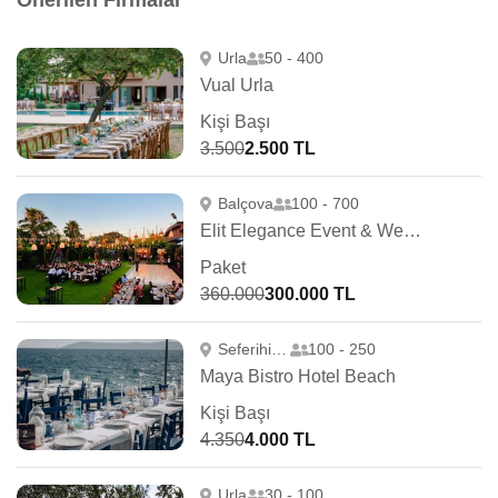
Önerilen Firmalar
Urla
50 - 400
Vual Urla
Kişi Başı
3.500
2.500 TL
Balçova
100 - 700
Elit Elegance Event & Wedding
Paket
360.000
300.000 TL
Seferihisar
100 - 250
Maya Bistro Hotel Beach
Kişi Başı
4.350
4.000 TL
Urla
30 - 100