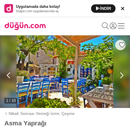
Uygulamada daha kolay!
İNDİR
Düğün.com uygulamasında aç
1 / 10
Nikah Sonrası Yemeği İzmir,
Çeşme
Asma Yaprağı