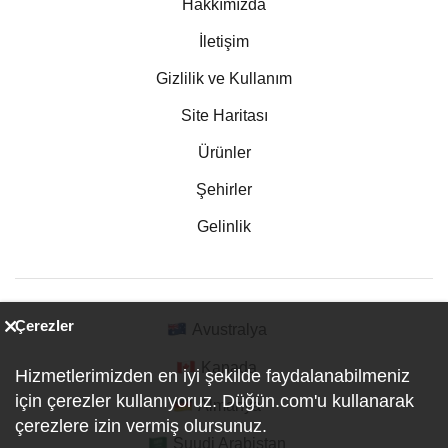
Hakkımızda
İletişim
Gizlilik ve Kullanım
Site Haritası
Ürünler
Şehirler
Gelinlik
Çerezler
Avustralya
Kanada
Hizmetlerimizden en iyi şekilde faydalanabilmeniz
için çerezler kullanıyoruz. Düğün.com'u kullanarak
Almanya
çerezlere izin vermiş olursunuz.
Suudi Arabistan