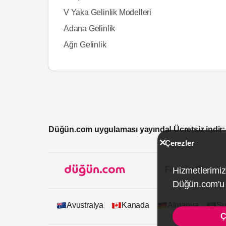
V Yaka Gelinlik Modelleri
Adana Gelinlik
Ağrı Gelinlik
Düğün.com uygulaması yayında! Ücretsiz indir:
Çerezler
Firmalar İçin
Hizmetlerimiz
Düğün.com'u k
Avustralya
Kanada
Almanya
Su
Ç