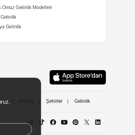
 Omuz Gelinlik Modelleri
Gelinlik
a Gelinlik
tası
Ürünler
Şehirler
Gelinlik
oruz.
e