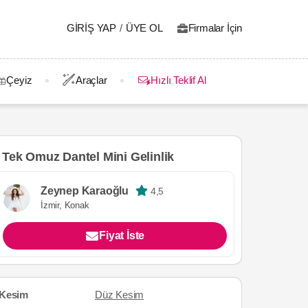
GIRIŞ YAP
/
ÜYE OL
Firmalar İçin
Çeyiz
Araçlar
Hızlı Teklif Al
Tek Omuz Dantel Mini Gelinlik
Zeynep Karaoğlu
4,5
İzmir, Konak
Fiyat İste
Kesim
Düz Kesim