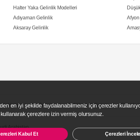
Halter Yaka Gelinlik Modelleri
Düşük
Adıyaman Gelinlik
Afyon 
Aksaray Gelinlik
Amasy
Hakkımızda
İletişim
Gizlilik ve Kullanım
Site Hari
den en iyi şekilde faydalanabilmeniz için çerezler kullanıy
ullanarak çerezlere izin vermiş olursunuz.
udi Arabistan
erezleri Kabul Et
Çerezleri İncel