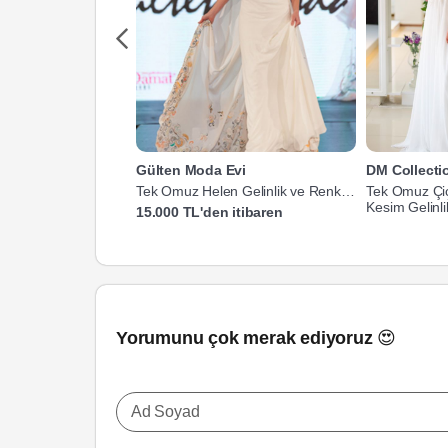
Gülten Moda Evi
DM Collecti
Tek Omuz Helen Gelinlik ve Renkli
Tek Omuz Çiç
Nakışlı Pelerin
Kesim Gelinli
15.000 TL'den itibaren
Yorumunu çok merak ediyoruz 😍
Ad Soyad