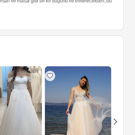
yorsan ve masal gibi bir kır düğünü ile evleneceksen, bu