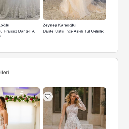
aoğlu
Zeynep Karaoğlu
Zeynep Ka
 Fransız Dantelli A
Dantel Üstlü İnce Askılı Tül Gelinlik
V Yaka Dant
k
leri