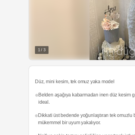
1 / 3
Düz, mini kesim, tek omuz yaka model
Belden aşağıya kabarmadan inen düz kesim gelin
ideal.
Dikkati üst bedende yoğunlaştıran tek omuzlu bu 
mükemmel bir uyum yakalıyor.