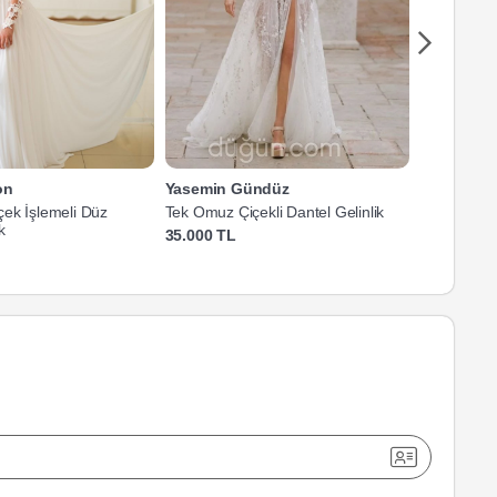
on
Yasemin Gündüz
Yasemin G
ek İşlemeli Düz
Tek Omuz Çiçekli Dantel Gelinlik
Tek Omuz Ç
k
Helen Gelin
35.000 TL