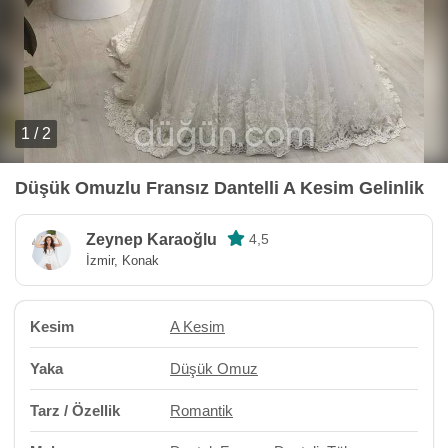
1 / 2
Düşük Omuzlu Fransız Dantelli A Kesim Gelinlik
Zeynep Karaoğlu
4,5
İzmir, Konak
Kesim
A Kesim
Yaka
Düşük Omuz
Tarz / Özellik
Romantik