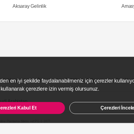
Aksaray Gelinlik
Amasy
Hakkımızda
İletişim
Gizlilik ve Kullanım
Site Hari
den en iyi şekilde faydalanabilmeniz için çerezler kullanıy
ullanarak çerezlere izin vermiş olursunuz.
udi Arabistan
erezleri Kabul Et
Çerezleri İncel
line Planlama Sitesi.
ref:PI1-1-1877