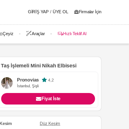
GIRIŞ YAP
/
ÜYE OL
Firmalar İçin
Çeyiz
Araçlar
Hızlı Teklif Al
Taş İşlemeli Mini Nikah Elbisesi
Pronovias
4,2
İstanbul, Şişli
Fiyat İste
Kesim
Düz Kesim