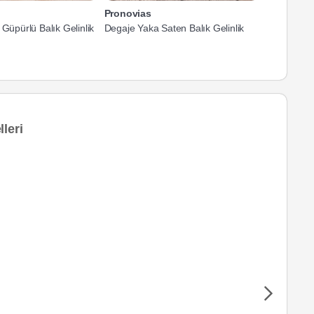
Pronovias
Pronovias
 Güpürlü Balık Gelinlik
Degaje Yaka Saten Balık Gelinlik
Düşük Omu
Kesim Gelin
leri