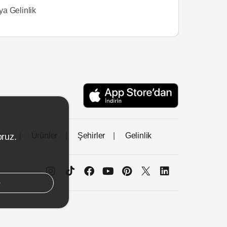
a Gelinlik
tası
Ürünler
Şehirler
Gelinlik
oruz.
e