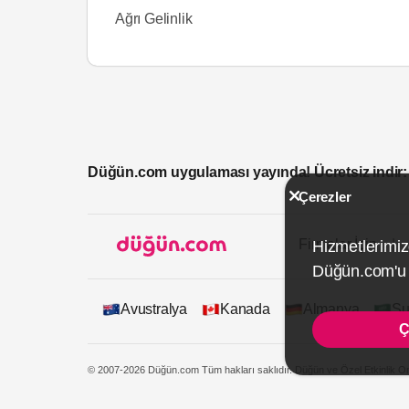
Ağrı Gelinlik
Düğün.com uygulaması yayında! Ücretsiz indir:
Çerezler
Firmalar İçin
Hizmetlerimiz
Düğün.com'u k
Avustralya
Kanada
Almanya
Su
Ç
© 2007-2026 Düğün.com Tüm hakları saklıdır. Düğün ve Özel Etkinlik On