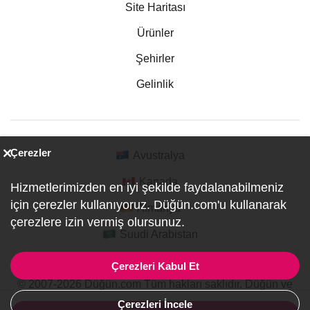
Site Haritası
Ürünler
Şehirler
Gelinlik
Çerezler
Avustralya
Kanada
Hizmetlerimizden en iyi şekilde faydalanabilmeniz
için çerezler kullanıyoruz. Düğün.com'u kullanarak
Almanya
çerezlere izin vermiş olursunuz.
Suudi Arabistan
Çerezleri Kabul Et
© 2007-2026 Düğün.com Tüm hakları saklıdır. Düğün ve
Özel Etkinlik Online Planlama Sitesi.
Çerezleri İncele