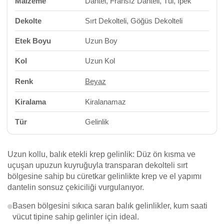
Malzeme
Dantel, Fransız Danteli, Tül, İpek
Dekolte
Sırt Dekolteli, Göğüs Dekolteli
Etek Boyu
Uzun Boy
Kol
Uzun Kol
Renk
Beyaz
Kiralama
Kiralanamaz
Tür
Gelinlik
Uzun kollu, balık etekli krep gelinlik: Düz ön kısma ve
uçuşan upuzun kuyruğuyla transparan dekolteli sırt
bölgesine sahip bu cüretkar gelinlikte krep ve el yapımı
dantelin sonsuz çekiciliği vurgulanıyor.
Basen bölgesini sıkıca saran balık gelinlikler, kum saati
vücut tipine sahip gelinler için ideal.