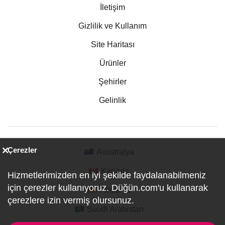
İletişim
Gizlilik ve Kullanım
Site Haritası
Ürünler
Şehirler
Gelinlik
Çerezler
Avustralya
Kanada
Hizmetlerimizden en iyi şekilde faydalanabilmeniz
için çerezler kullanıyoruz. Düğün.com'u kullanarak
Almanya
çerezlere izin vermiş olursunuz.
Suudi Arabistan