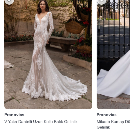
Pronovias
Pronovias
V Yaka Dantelli Uzun Kollu Balık Gelinlik
Mikado Kumaş Düş
Gelinlik