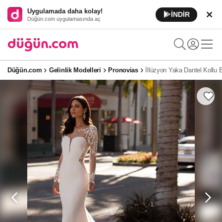
Uygulamada daha kolay!
İNDİR
Düğün.com uygulamasında aç
Düğün.com
Gelinlik Modelleri
Pronovias
İllüzyon Yaka Dantel Kollu B