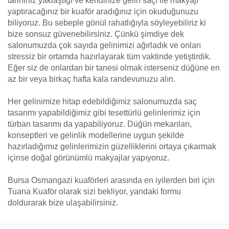
tarihiniz yaklaştığı ve kendinize gelin saçı ile makyajı
yaptıracağınız bir kuaför aradığınız için okuduğunuzu
biliyoruz. Bu sebeple gönül rahatlığıyla söyleyebiliriz ki
bize sonsuz güvenebilirsiniz. Çünkü şimdiye dek
salonumuzda çok sayıda gelinimizi ağırladık ve onları
stressiz bir ortamda hazırlayarak tüm vaktinde yetiştirdik.
Eğer siz de onlardan bir tanesi olmak isterseniz düğüne en
az bir veya birkaç hafta kala randevunuzu alın.
Her gelinimize hitap edebildiğimiz salonumuzda saç
tasarımı yapabildiğimiz gibi tesettürlü gelinlerimiz için
türban tasarımı da yapabiliyoruz. Düğün mekanları,
konseptleri ve gelinlik modellerine uygun şekilde
hazırladığımız gelinlerimizin güzelliklerini ortaya çıkarmak
içinse doğal görünümlü makyajlar yapıyoruz.
Bursa Osmangazi kuaförleri arasında en iyilerden biri için
Tuana Kuaför olarak sizi bekliyor, yandaki formu
doldurarak bize ulaşabilirsiniz.