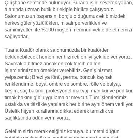
Çirişhane semtinde bulunuyor. Burada işini severek yapan,
alanında uzman butik bir ekiple birlikte çalışıyoruz.
Salonumuzun başarısını borçlu olduğumuz ekibimizdeki
herkes güler yüzlülükleri, misafirperverlikleri ve
samimiyetleri ile %100 müşteri memnuniyeti elde etmemizi
sağlıyorlar.
Tuana Kuaför olarak salonumuzda bir kuaförden
beklenebilecek hemen her hizmeti en iyi şekilde veriyoruz.
Saymakla bitmez ancak en çok tercih edilen
işlemlerimizden örnekler verebiliriz. Geniş hizmet
yelpazemiz; Brezilya fönü, perma, boncuk kaynak,
renklendirme, boya, ombre ve sombre, röfle ve balyaj,
kesim, saç bakımı, profesyonel makyaj, manikür ve pedikür,
tırnak bakımı gibi uygulamalar mevcut. Tüm işlemlerimiz
ustalıkla ve titizlikle yapılarak her birine aynı önem veriliyor.
Üstelik hijyen kurallarına dikkat ederek temizlik ve
sağlıktan da ödün vermiyoruz.
Gelelim sizin merak ettiğiniz konuya, bu metni düğün