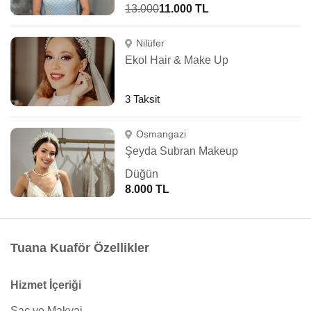
13.000
11.000 TL
Nilüfer
Ekol Hair & Make Up
3 Taksit
Osmangazi
Şeyda Subran Makeup
Düğün
8.000 TL
Tuana Kuaför Özellikler
Hizmet İçeriği
Saç ve Makyaj