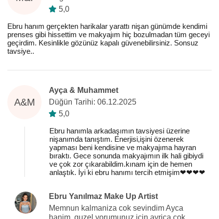
5,0
Ebru hanım gerçekten harikalar yarattı nişan günümde kendimi
prenses gibi hissettim ve makyajım hiç bozulmadan tüm geceyi
geçirdim. Kesinlikle gözünüz kapalı güvenebilirsiniz. Sonsuz
tavsiye..
Ayça & Muhammet
A&M
Düğün Tarihi: 06.12.2025
5,0
Ebru hanımla arkadaşımın tavsiyesi üzerine
nişanımda tanıştım. Enerjisi,işini özenerek
yapması beni kendisine ve makyajıma hayran
bıraktı. Gece sonunda makyajımın ilk hali gibiydi
ve çok zor çıkarabildim.kınam için de hemen
anlaştık. İyi ki ebru hanımı tercih etmişim❤️❤️❤️❤️
Ebru Yanılmaz Make Up Artist
Memnun kalmaniza cok sevindim Ayca
hanim, guzel yorumunuz icin ayrica cok