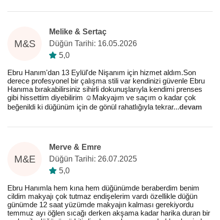
Melike & Sertaç
M&S
Düğün Tarihi: 16.05.2026
5,0
Ebru Hanım'dan 13 Eylül'de Nişanım için hizmet aldım.Son
derece profesyonel bir çalışma stili var kendinizi güvenle Ebru
Hanıma bırakabilirsiniz sihirli dokunuşlarıyla kendimi prenses
gibi hissettim diyebilirim ☺️Makyajım ve saçım o kadar çok
beğenildi ki düğünüm için de gönül rahatlığıyla tekrar
...
devam
Merve & Emre
M&E
Düğün Tarihi: 26.07.2025
5,0
Ebru Hanımla hem kına hem düğünümde beraberdim benim
cildim makyajı çok tutmaz endişelerim vardı özellikle düğün
günümde 12 saat yüzümde makyajın kalması gerekiyordu
temmuz ayı öğlen sıcağı derken akşama kadar harika duran bir