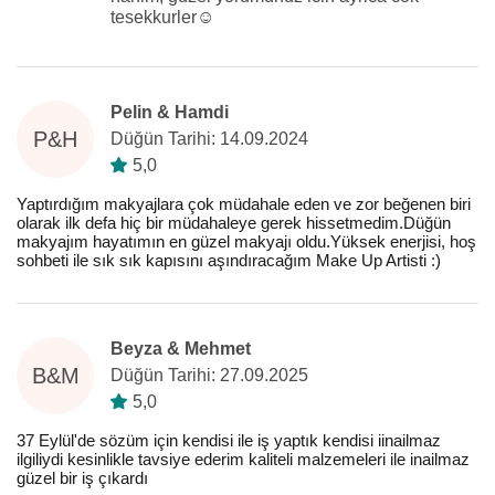
tesekkurler☺️
Pelin & Hamdi
P&H
Düğün Tarihi: 14.09.2024
5,0
Yaptırdığım makyajlara çok müdahale eden ve zor beğenen biri
olarak ilk defa hiç bir müdahaleye gerek hissetmedim.Düğün
makyajım hayatımın en güzel makyajı oldu.Yüksek enerjisi, hoş
sohbeti ile sık sık kapısını aşındıracağım Make Up Artisti :)
Beyza & Mehmet
B&M
Düğün Tarihi: 27.09.2025
5,0
37 Eylül'de sözüm için kendisi ile iş yaptık kendisi iinailmaz
ilgiliydi kesinlikle tavsiye ederim kaliteli malzemeleri ile inailmaz
güzel bir iş çıkardı