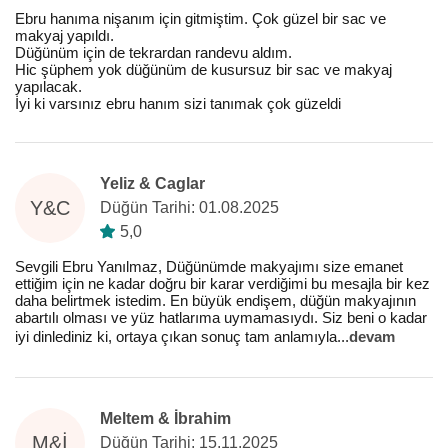
Ebru hanıma nişanım için gitmiştim. Çok güzel bir sac ve
makyaj yapıldı.
Düğünüm için de tekrardan randevu aldım.
Hic şüphem yok düğünüm de kusursuz bir sac ve makyaj
yapılacak.
İyi ki varsınız ebru hanım sizi tanımak çok güzeldi
Yeliz & Caglar
Y&C
Düğün Tarihi: 01.08.2025
5,0
Sevgili Ebru Yanılmaz, Düğünümde makyajımı size emanet
ettiğim için ne kadar doğru bir karar verdiğimi bu mesajla bir kez
daha belirtmek istedim. En büyük endişem, düğün makyajının
abartılı olması ve yüz hatlarıma uymamasıydı. Siz beni o kadar
iyi dinlediniz ki, ortaya çıkan sonuç tam anlamıyla
...
devam
Meltem & İbrahim
M&İ
Düğün Tarihi: 15.11.2025