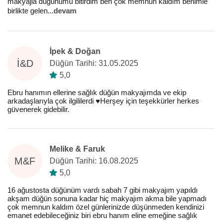
makyajla düğünümü bitirdim ben çok memnun kaldım benimle
birlikte gelen
...
devam
İpek & Doğan
İ&D
Düğün Tarihi: 31.05.2025
5,0
Ebru hanımın ellerine sağlık düğün makyajımda ve ekip
arkadaşlarıyla çok ilgililerdi ♥️Herşey için teşekkürler herkes
güvenerek gidebilir.
Melike & Faruk
M&F
Düğün Tarihi: 16.08.2025
5,0
16 ağustosta düğünüm vardı sabah 7 gibi makyajım yapıldı
akşam düğün sonuna kadar hiç makyajım akma bile yapmadı
çok memnun kaldım özel günlerinizde düşünmeden kendinizi
emanet edebileceğiniz biri ebru hanım eline emeğine sağlık