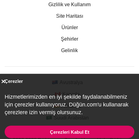
Gizlilik ve Kullanım
Site Haritası
Ürünler
Şehirler
Gelinlik
Çerezler
Avustralya
Kanada
Hizmetlerimizden en iyi şekilde faydalanabilmeniz
için çerezler kullanıyoruz. Düğün.com'u kullanarak
Almanya
çerezlere izin vermiş olursunuz.
Suudi Arabistan
Çerezleri Kabul Et