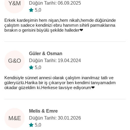
Y&M
Düğün Tarihi: 06.09.2025
5,0
Erkek kardeşimin hem nişan,hem nikah,hemde düğününde
çalıştım sadece kendinizi ebru hanımın sihirli parmaklarına
bırakın o gerisini büyülü şekilde halleder❤️
Güler & Osman
G&O
Düğün Tarihi: 19.04.2024
5,0
Kendisiyle sünnet annesi olarak çalıştım inanılmaz tatlı ve
güleryüzlü.Harika bir iş çıkarıyor ben kendimi tanıyamadım
okadar güzeldim ki.Herkese tavsiye ediyorum❤️
Melis & Emre
M&E
Düğün Tarihi: 30.01.2026
5,0