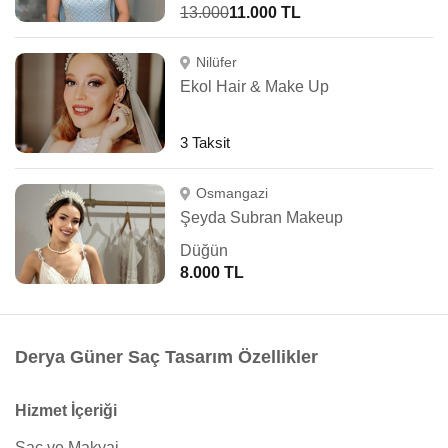
13.000
11.000 TL
Nilüfer
Ekol Hair & Make Up
3 Taksit
Osmangazi
Şeyda Subran Makeup
Düğün
8.000 TL
Derya Güner Saç Tasarım Özellikler
Hizmet İçeriği
Saç ve Makyaj