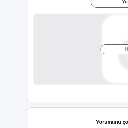
Yol
H
Yorumunu ço