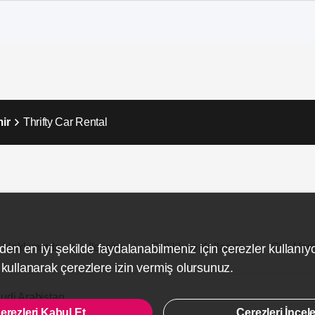
mir
Thrifty Car Rental
Hakkımızda
İletişim
Gizlilik ve Kullanım
Site Hari
den en iyi şekilde faydalanabilmeniz için çerezler kullanıy
ullanarak çerezlere izin vermiş olursunuz.
udi Arabistan
erezleri Kabul Et
Çerezleri İncel