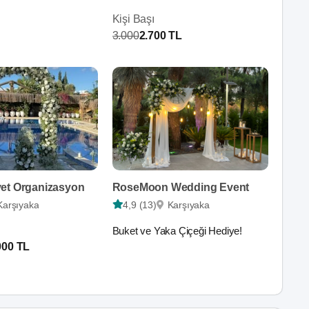
Kişi Başı
3.000
2.700 TL
et Organizasyon
RoseMoon Wedding Event
Karşıyaka
4,9 (13)
Karşıyaka
Buket ve Yaka Çiçeği Hediye!
000 TL