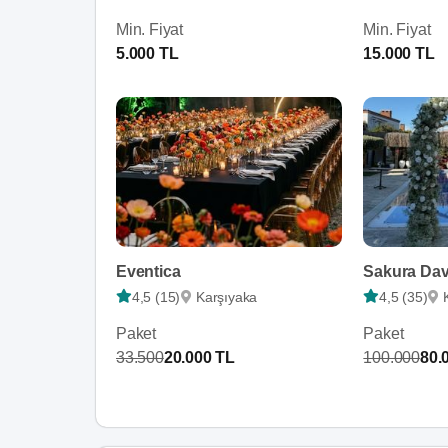
Min. Fiyat
Min. Fiyat
5.000 TL
15.000 TL
Eventica
Sakura Dav
4,5 (15)
Karşıyaka
4,5 (35)
Paket
Paket
33.500
20.000 TL
100.000
80.