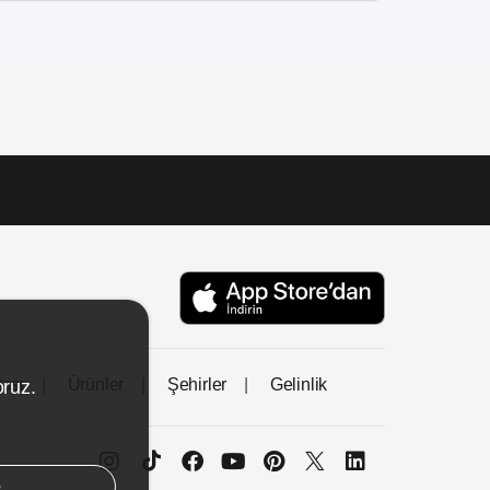
tası
Ürünler
Şehirler
Gelinlik
oruz.
e