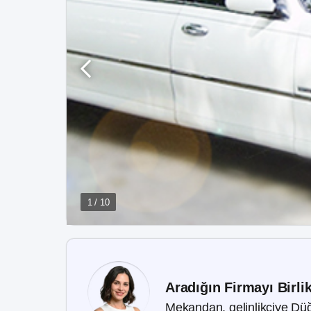
1 / 10
Aradığın Firmayı Birli
Mekandan, gelinlikçiye Düğ