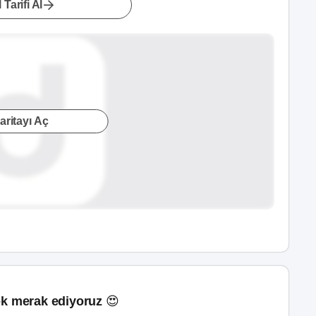
 Tarifi Al
aritayı Aç
k merak ediyoruz 😍