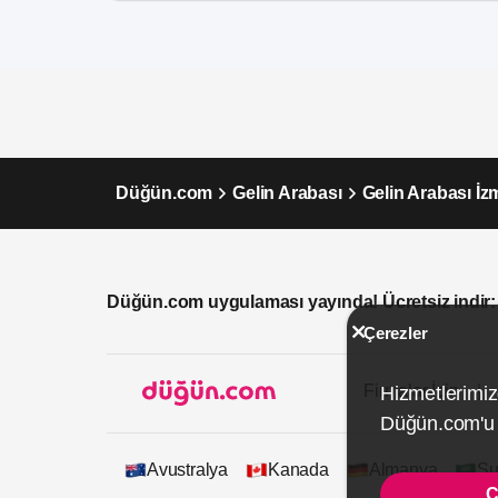
Düğün.com
Gelin Arabası
Gelin Arabası İz
Düğün.com uygulaması yayında! Ücretsiz indir:
Çerezler
Firmalar İçin
Hizmetlerimiz
Düğün.com'u k
Avustralya
Kanada
Almanya
Su
Ç