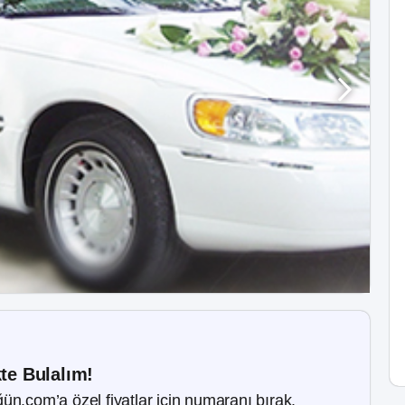
kte Bulalım!
ün.com’a özel fiyatlar için numaranı bırak.