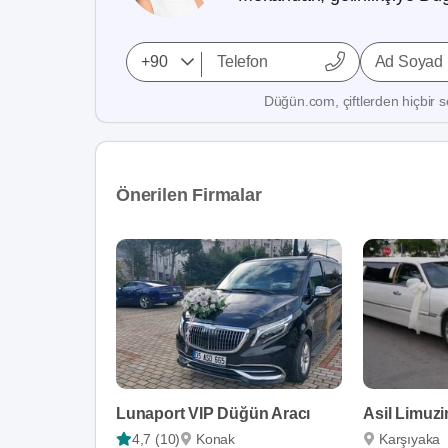
Ad Soyad
Düğün.com, çiftlerden hiçbir se
Önerilen Firmalar
Lunaport VIP Düğün Aracı
Asil Limuzi
4,7 (10)
Konak
Karşıyaka