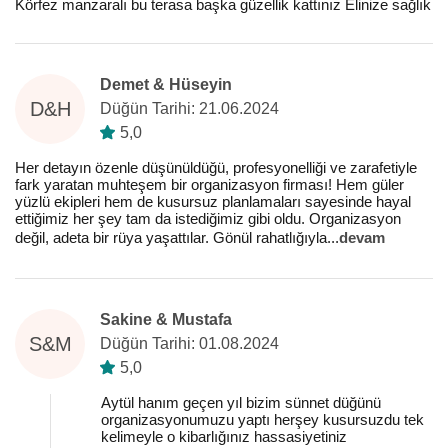
Körfez manzaralı bu terasa başka güzellik kattınız Elinize sağlık
Demet & Hüseyin
D&H
Düğün Tarihi: 21.06.2024
5,0
Her detayın özenle düşünüldüğü, profesyonelliği ve zarafetiyle
fark yaratan muhteşem bir organizasyon firması! Hem güler
yüzlü ekipleri hem de kusursuz planlamaları sayesinde hayal
ettiğimiz her şey tam da istediğimiz gibi oldu. Organizasyon
değil, adeta bir rüya yaşattılar. Gönül rahatlığıyla
...
devam
Sakine & Mustafa
S&M
Düğün Tarihi: 01.08.2024
5,0
Aytül hanım geçen yıl bizim sünnet düğünü
organizasyonumuzu yaptı herşey kusursuzdu tek
kelimeyle o kibarlığınız hassasiyetiniz