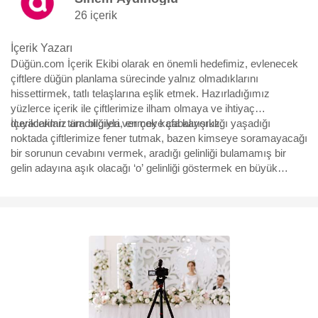
26 içerik
İçerik Yazarı
Düğün.com İçerik Ekibi olarak en önemli hedefimiz, evlenecek
çiftlere düğün planlama sürecinde yalnız olmadıklarını
hissettirmek, tatlı telaşlarına eşlik etmek. Hazırladığımız
yüzlerce içerik ile çiftlerimize ilham olmaya ve ihtiyaç
duyacakları tüm bilgileri vermeye çabalıyoruz.
İçeriklerimiz aracılığıyla, en çok kafa karışıklığı yaşadığı
noktada çiftlerimize fener tutmak, bazen kimseye soramayacağı
bir sorunun cevabını vermek, aradığı gelinliği bulamamış bir
gelin adayına aşık olacağı ‘o’ gelinliği göstermek en büyük
motivasyonumuz. Yürüdükleri bu uzun, bazen eğlenceli bazen
çetin yolda, yüzbinlerce çiftin yol arkadaşı olmaktan büyük
mutluluk duyuyoruz ve hep söylediğimiz gibi “Aşk için, aşkla
çalışıyoruz.”