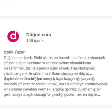
Düğün.com
166 içerik
İçerik Yazarı
Düğün.com İçerik Ekibi olarak en önemli hedefimiz, evlenecek
çiftlere düğün planlama sürecinde yalnız olmadıklarını
hissettirmek, tatlı telaşlarına eşlik etmek. Hazırladığımız
yüzlerce içerik ile çiftlerimize ilham olmaya ve ihtiyaç
duyacakları tüm bilgileri vermeye çabalıyoruz.
İçeriklerimiz aracılığıyla, en çok kafa karışıklığı yaşadığı
noktada çiftlerimize fener tutmak, bazen kimseye soramayacağı
bir sorunun cevabını vermek, aradığı gelinliği bulamamış bir
gelin adayına aşık olacağı ‘o’ gelinliği göstermek en büyük
motivasyonumuz. Yürüdükleri bu uzun, bazen eğlenceli bazen
çetin yolda, yüzbinlerce çiftin yol arkadaşı olmaktan büyük
mutluluk duyuyoruz ve hep söylediğimiz gibi “Aşk için, aşkla