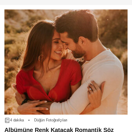
4 dakika
•
Düğün Fotoğrafçıları
Albümüne Renk Katacak Romantik Söz