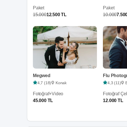
Paket
Paket
15.000
12.500 TL
10.000
7.50
Megwed
Flu Photog
4,7 (18)
Konak
4,3 (11)
Fotoğraf+Video
Fotoğraf Çe
45.000 TL
12.000 TL