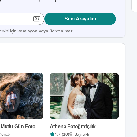
Seni Arayalım
rvisi için
komisyon veya ücret almaz.
Sibel Alan - Mutlu Gün Fotoğrafçısı
Athena Fotoğrafçılık
Konak
4,7 (10)
Bayraklı