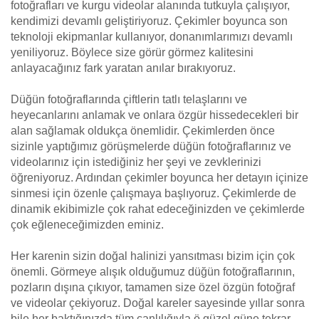
fotoğrafları ve kurgu videolar alanında tutkuyla çalışıyor,
kendimizi devamlı geliştiriyoruz. Çekimler boyunca son
teknoloji ekipmanlar kullanıyor, donanımlarımızı devamlı
yeniliyoruz. Böylece size görür görmez kalitesini
anlayacağınız fark yaratan anılar bırakıyoruz.
Düğün fotoğraflarında çiftlerin tatlı telaşlarını ve
heyecanlarını anlamak ve onlara özgür hissedecekleri bir
alan sağlamak oldukça önemlidir. Çekimlerden önce
sizinle yaptığımız görüşmelerde düğün fotoğraflarınız ve
videolarınız için istediğiniz her şeyi ve zevklerinizi
öğreniyoruz. Ardından çekimler boyunca her detayın içinize
sinmesi için özenle çalışmaya başlıyoruz. Çekimlerde de
dinamik ekibimizle çok rahat edeceğinizden ve çekimlerde
çok eğleneceğimizden eminiz.
Her karenin sizin doğal halinizi yansıtması bizim için çok
önemli. Görmeye alışık olduğumuz düğün fotoğraflarının,
pozların dışına çıkıyor, tamamen size özel özgün fotoğraf
ve videolar çekiyoruz. Doğal kareler sayesinde yıllar sonra
bile her baktığınızda tüm canlılığıyla ö güzel güne tekrar