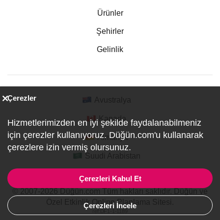
Ürünler
Şehirler
Gelinlik
Çerezler
Avustralya
Kanada
Hizmetlerimizden en iyi şekilde faydalanabilmeniz
için çerezler kullanıyoruz. Düğün.com'u kullanarak
Almanya
çerezlere izin vermiş olursunuz.
Suudi Arabistan
Çerezleri Kabul Et
© 2007-2026 Düğün.com Tüm hakları saklıdır. Düğün ve
Özel Etkinlik Online Planlama Sitesi.
Çerezleri İncele
ref:DF1-1-1189