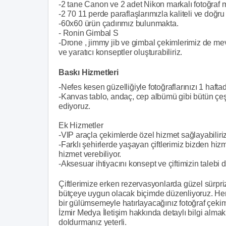
-2 tane Canon ve 2 adet Nikon markalı fotoğraf m
-2 70 11 perde paraflaşlarımızla kaliteli ve doğru
-60x60 ürün çadırımız bulunmakta.
- Ronin Gimbal S
-Drone , jimmy jib ve gimbal çekimlerimiz de me
ve yaratıcı konseptler oluşturabiliriz.
Baskı Hizmetleri
-Nefes kesen güzelliğiyle fotoğraflarınızı 1 hafta
-Kanvas tablo, andaç, cep albümü gibi bütün çeşit
ediyoruz.
Ek Hizmetler
-VIP araçla çekimlerde özel hizmet sağlayabiliriz
-Farklı şehirlerde yaşayan çiftlerimiz bizden hiz
hizmet verebiliyor.
-Aksesuar ihtiyacını konsept ve çiftimizin talebi
Çiftlerimize erken rezervasyonlarda güzel sürpriz
bütçeye uygun olacak biçimde düzenliyoruz. Her
bir gülümsemeyle hatırlayacağınız fotoğraf çekimle
İzmir Medya İletişim hakkında detaylı bilgi almak
doldurmanız yeterli.