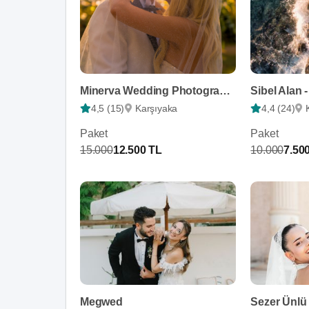
Minerva Wedding Photography
4,5 (15)
Karşıyaka
4,4 (24)
Paket
Paket
15.000
12.500 TL
10.000
7.50
Megwed
Sezer Ünlü