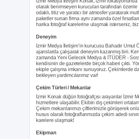
İzmir Medya İletişim Konak, İzmir lokasyonunda h
olarak benimseyen kurucuları tarafından özenle 
odaklı, titiz ve yaratıcı bir atmosfer yaratarak mut
paketler sunan firma aynı zamanda özel fırsatlarıy
harika fotoğraf karelerine ulaşmak isterseniz, bizi
Deneyim
İzmir Medya İletişim’in kurucusu Bahadır Umut 
ajanslarda çalışarak deneyim kazanmış biri. Ke
zamanda Yeni Gelecek Medya & İTÜDER - Sosyal
kendisinin de gazetelerde birçok haberi çıktı. Y
ekiple çalışma imkanı sunuyoruz. Çekimlerde dah
bekleyen yardımcılarımız var!
Çekim Türleri / Mekanlar
İzmir Konak düğün fotoğrafçısı arayanlar İzmir Med
hizmetlere ulaşabilir. Ekibin dış çekimleri ortalam
Çekim mekanlarımızı çiftlerimizle görüşerek onlar
husus olarak fotoğraflarımızda çekim adedi sını
karelere ulaşmak!
Ekipman