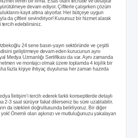
izmet veren bir firma. Esas olanı tecrübe ve detaylar
yürütülmeye devam ediyor. Çiftlerle çalışırken çözüm
luluklarını kayıt altına alıyorlar. Her bütçeye uygun
la da çiftleri sevindiriyor! Kusursuz bir hizmet alarak
 tercih edebilirsiniz.
Özbekoğlu 24 sene basın-yayın sektöründe ve çeşitli
ndisini geliştirmeye devam eden kurucunun aynı
 Medya Uzmanlığı Sertifikası da var. Aynı zamanda
önetmen ve montajcı olmak üzere toplamda 4 kişilik bir
a fazla kişiye ihtiyaç duyulursa her zaman hazırda
ya İletişim’i tercih ederek farklı konseptlerde detaylı
a 2-3 saat sürüyor fakat dilerseniz bu süre uzatılabilir.
ın da istekleri doğrultusunda belirliyoruz. Bir diğer
rı yok! Önemli olan aşkınızı ve mutluluğunuzu yakalayan