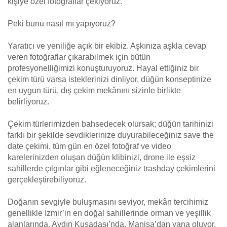
kişiye özel fotoğraflar çekiyoruz.
Peki bunu nasıl mı yapıyoruz?
Yaratıcı ve yeniliğe açık bir ekibiz. Aşkınıza aşkla cevap
veren fotoğraflar çıkarabilmek için bütün
profesyonelliğimizi konuşturuyoruz. Hayal ettiğiniz bir
çekim türü varsa isteklerinizi dinliyor, düğün konseptinize
en uygun türü, dış çekim mekânını sizinle birlikte
belirliyoruz.
Çekim türlerimizden bahsedecek olursak; düğün tarihinizi
farklı bir şekilde sevdiklerinize duyurabileceğiniz save the
date çekimi, tüm gün en özel fotoğraf ve video
karelerinizden oluşan düğün klibinizi, drone ile eşsiz
sahillerde çılgınlar gibi eğleneceğiniz trashday çekimlerini
gerçekleştirebiliyoruz.
Doğanın sevgiyle buluşmasını seviyor, mekân tercihimiz
genellikle İzmir’in en doğal sahillerinde orman ve yeşillik
alanlarında, Aydın Kuşadası’nda, Manisa’dan yana oluyor.