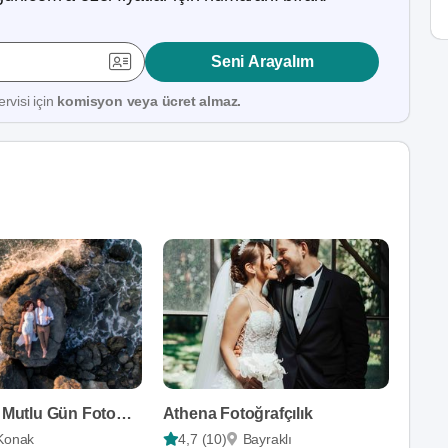
Seni Arayalım
rvisi için
komisyon veya ücret almaz.
Sibel Alan - Mutlu Gün Fotoğrafçısı
Athena Fotoğrafçılık
Konak
4,7 (10)
Bayraklı