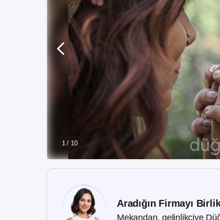
1 / 10
Aradığın Firmayı Birli
Mekandan, gelinlikçiye Düğ