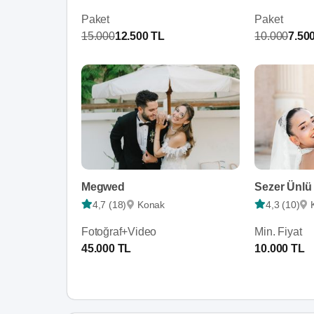
Paket
Paket
15.000
12.500 TL
10.000
7.50
Megwed
Sezer Ünlü
4,7 (18)
Konak
4,3 (10)
Fotoğraf+Video
Min. Fiyat
45.000 TL
10.000 TL