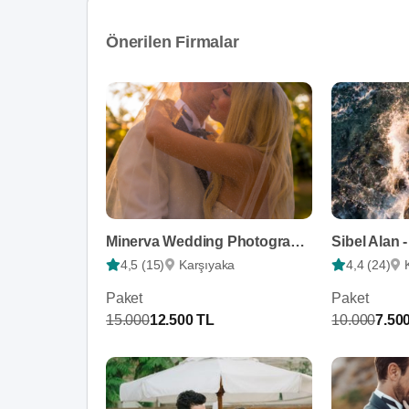
Önerilen Firmalar
Minerva Wedding Photography
4,5 (15)
Karşıyaka
4,4 (24)
Paket
Paket
15.000
12.500 TL
10.000
7.50