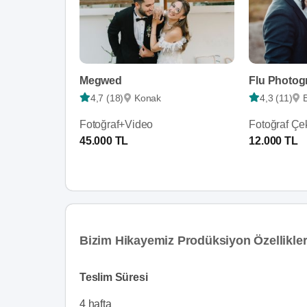
Megwed
Flu Photog
4,7 (18)
Konak
4,3 (11)
Fotoğraf+Video
Fotoğraf Çe
45.000 TL
12.000 TL
Bizim Hikayemiz Prodüksiyon Özellikle
Teslim Süresi
4 hafta