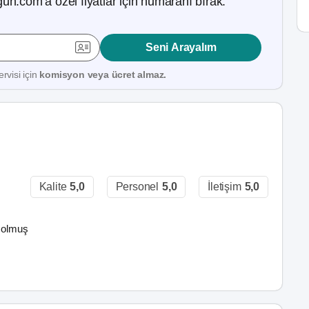
ün.com’a özel fiyatlar için numaranı bırak.
Seni Arayalım
rvisi için
komisyon veya ücret almaz.
Kalite
5,0
Personel
5,0
İletişim
5,0
a olmuş