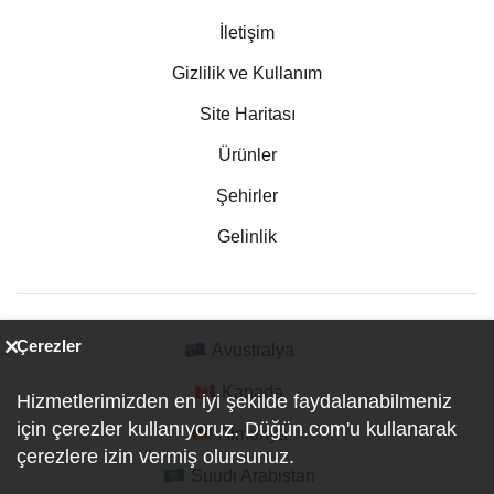
İletişim
Gizlilik ve Kullanım
Site Haritası
Ürünler
Şehirler
Gelinlik
Çerezler
Avustralya
Kanada
Hizmetlerimizden en iyi şekilde faydalanabilmeniz
için çerezler kullanıyoruz. Düğün.com'u kullanarak
Almanya
çerezlere izin vermiş olursunuz.
Suudi Arabistan