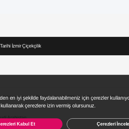
Tarihi İzmir Çiçekçilik
Hakkımızda
İletişim
Gizlilik ve Kullanım
Site Hari
den en iyi şekilde faydalanabilmeniz için çerezler kullanıy
ullanarak çerezlere izin vermiş olursunuz.
udi Arabistan
erezleri Kabul Et
Çerezleri İncel