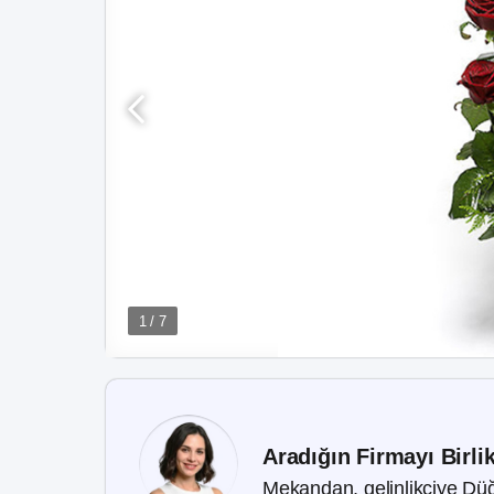
1 / 7
Aradığın Firmayı Birli
Mekandan, gelinlikçiye Düğ