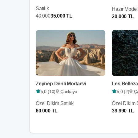
Satılık
Hazır Model 
40.000
35.000 TL
20.000 TL
Zeynep Denli Modaevi
Les Bellez
5,0 (10)
Çankaya
5,0 (2)
Ç
Özel Dikim Satılık
Özel Dikim S
60.000 TL
39.990 TL