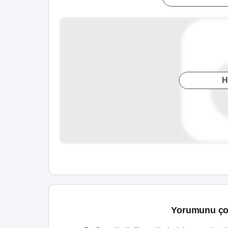
H
Yorumunu ço