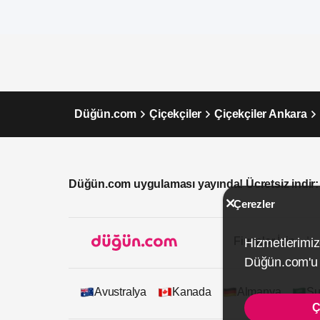
Düğün.com
Çiçekçiler
Çiçekçiler Ankara
Düğün.com uygulaması yayında! Ücretsiz indir:
Çerezler
Firmalar İçin
Hizmetlerimiz
Düğün.com'u k
Avustralya
Kanada
Almanya
Su
Ç