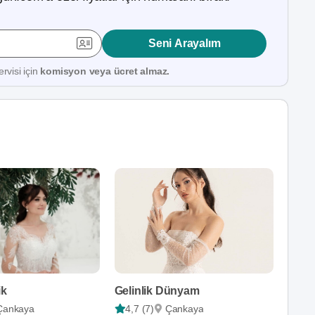
Seni Arayalım
rvisi için
komisyon veya ücret almaz.
ik
Gelinlik Dünyam
Çankaya
4,7 (7)
Çankaya