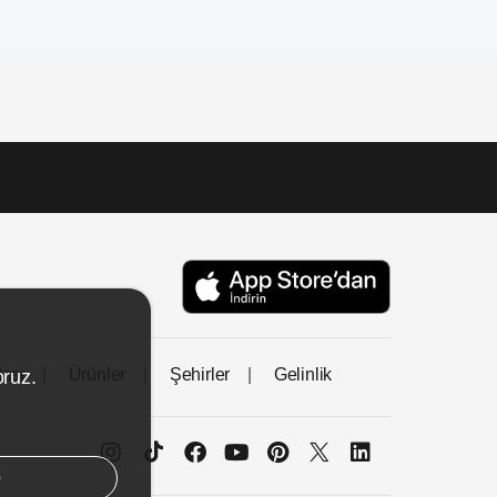
tası
Ürünler
Şehirler
Gelinlik
oruz.
e