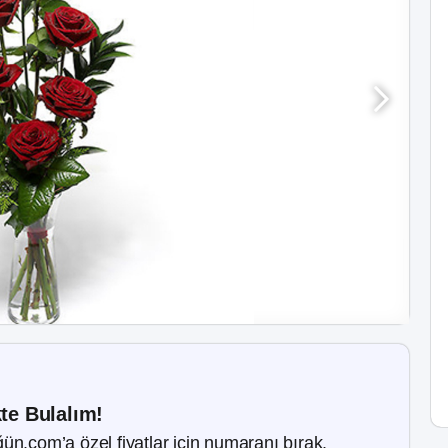
kte Bulalım!
ün.com’a özel fiyatlar için numaranı bırak.