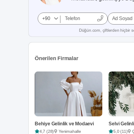
Ad Soyad
Düğün.com, çiftlerden hiçbir se
Önerilen Firmalar
Behiye Gelinlik ve Modaevi
Selvi Gelinl
4,7 (28)
Yenimahalle
5,0 (11)