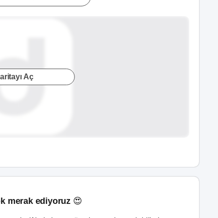
aritayı Aç
k merak ediyoruz 😍