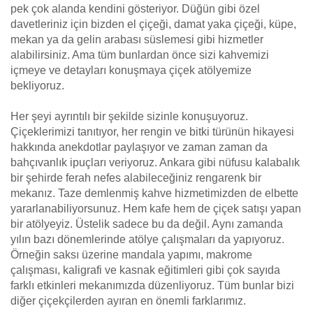
pek çok alanda kendini gösteriyor. Düğün gibi özel
davetleriniz için bizden el çiçeği, damat yaka çiçeği, küpe,
mekan ya da gelin arabası süslemesi gibi hizmetler
alabilirsiniz. Ama tüm bunlardan önce sizi kahvemizi
içmeye ve detayları konuşmaya çiçek atölyemize
bekliyoruz.
Her şeyi ayrıntılı bir şekilde sizinle konuşuyoruz.
Çiçeklerimizi tanıtıyor, her rengin ve bitki türünün hikayesi
hakkında anekdotlar paylaşıyor ve zaman zaman da
bahçıvanlık ipuçları veriyoruz. Ankara gibi nüfusu kalabalık
bir şehirde ferah nefes alabileceğiniz rengarenk bir
mekanız. Taze demlenmiş kahve hizmetimizden de elbette
yararlanabiliyorsunuz. Hem kafe hem de çiçek satışı yapan
bir atölyeyiz. Üstelik sadece bu da değil. Aynı zamanda
yılın bazı dönemlerinde atölye çalışmaları da yapıyoruz.
Örneğin saksı üzerine mandala yapımı, makrome
çalışması, kaligrafi ve kasnak eğitimleri gibi çok sayıda
farklı etkinleri mekanımızda düzenliyoruz. Tüm bunlar bizi
diğer çiçekçilerden ayıran en önemli farklarımız.