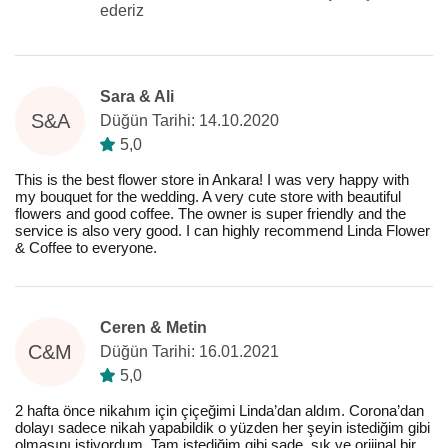
ederiz
Sara & Ali
S&A
Düğün Tarihi: 14.10.2020
5,0
This is the best flower store in Ankara! I was very happy with
my bouquet for the wedding. A very cute store with beautiful
flowers and good coffee. The owner is super friendly and the
service is also very good. I can highly recommend Linda Flower
& Coffee to everyone.
Ceren & Metin
C&M
Düğün Tarihi: 16.01.2021
5,0
2 hafta önce nikahım için çiçeğimi Linda’dan aldım. Corona’dan
dolayı sadece nikah yapabildik o yüzden her şeyin istediğim gibi
olmasını istiyordum. Tam istediğim gibi sade, şık ve orijinal bir