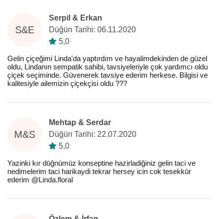
Serpil & Erkan
S&E
Düğün Tarihi: 06.11.2020
5,0
Gelin çiçeğimi Linda'da yaptırdım ve hayalimdekinden de güzel
oldu, Lindanın sempatik sahibi, tavsiyeleriyle çok yardımcı oldu
çiçek seçiminde. Güvenerek tavsiye ederim herkese. Bilgisi ve
kalitesiyle ailemizin çiçekçisi oldu ???
Mehtap & Serdar
M&S
Düğün Tarihi: 22.07.2020
5,0
Yazinki kır dūğnūmūz konseptine hazirladiğiniz gelin taci ve
nedimelerim taci harikaydi tekrar hersey icin cok tesekkūr
ederim @Linda.floral
Özlem & İrfan