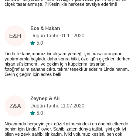
çiçek tasarlanmıştı. ? Kesinlikle herkese tavsiye ederim!!
Ece & Hakan
E&H
Düğün Tarihi: 01.11.2020
5,0
Linda ile tanışmamız bir akşam yemeği için masa aranjmanı
yaptırmamla başladı. daha sonra bitki, özel gün çiçekleri derken
nişan süslememi, ve çekim için küpelerimi tasarladı.
fotoğraflarım şahane çıktı. tekrar teşekkür ederim Linda hanım.
Gelin çiçeğim için adres belli
Zeynep & Ali
Z&A
Düğün Tarihi: 11.07.2020
5,0
Nişanımda herşeyin çok güzel gitmesindeki en önemli etkendir
benim için Linda Flower. Sahibi zaten dünya tatlisi, işini çok iyi
bilen ve zevk sahibi bir kadın. İyiki yolumuz kesişti, ben çok