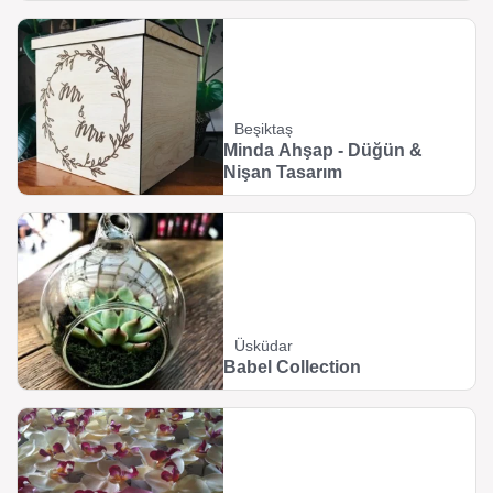
Beşiktaş
Minda Ahşap - Düğün &
Nişan Tasarım
Üsküdar
Babel Collection