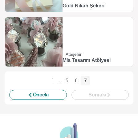
Gold Nikah Şekeri
Ataşehir
Mia Tasarım Atölyesi
1
…
5
6
7
Önceki
Sonraki