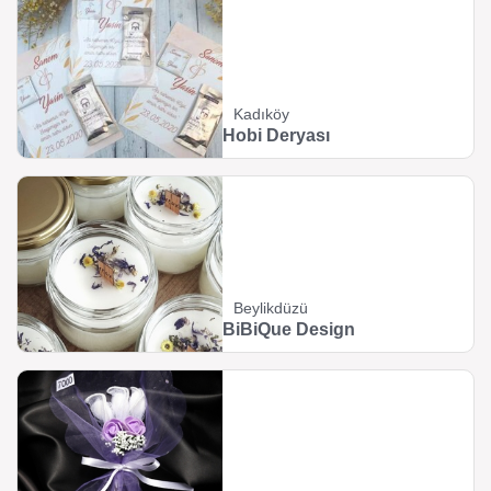
Kadıköy
Hobi Deryası
Beylikdüzü
BiBiQue Design