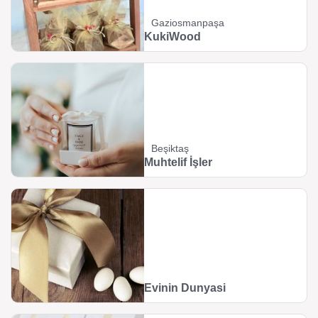
Gaziosmanpaşa
KukiWood
Beşiktaş
Muhtelif İşler
Evinin Dunyasi