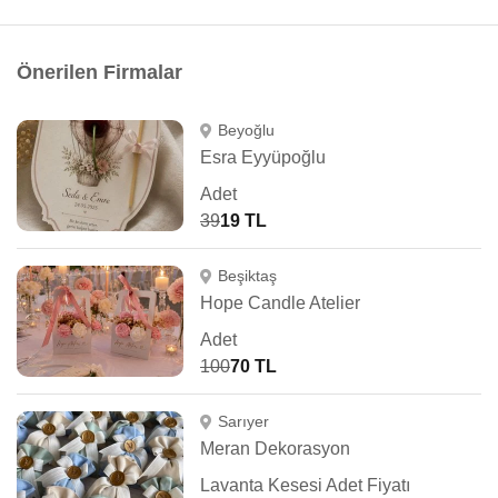
Önerilen Firmalar
Beyoğlu
Esra Eyyüpoğlu
Adet
39
19 TL
Beşiktaş
Hope Candle Atelier
Adet
100
70 TL
Sarıyer
Meran Dekorasyon
Lavanta Kesesi Adet Fiyatı