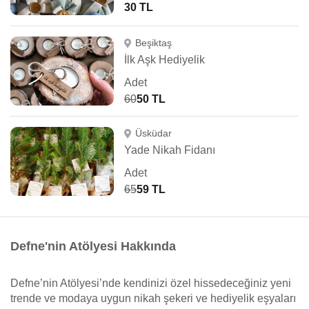
30 TL
Beşiktaş
İlk Aşk Hediyelik
Adet
60
50 TL
Üsküdar
Yade Nikah Fidanı
Adet
65
59 TL
Defne'nin Atölyesi Hakkında
Defne’nin Atölyesi’nde kendinizi özel hissedeceğiniz yeni
trende ve modaya uygun nikah şekeri ve hediyelik eşyaları