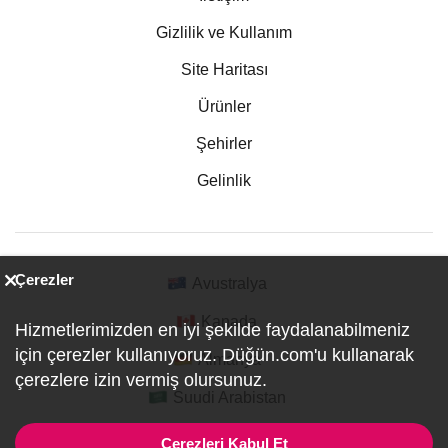
Gizlilik ve Kullanım
Site Haritası
Ürünler
Şehirler
Gelinlik
Çerezler
Avustralya
Kanada
Hizmetlerimizden en iyi şekilde faydalanabilmeniz
için çerezler kullanıyoruz. Düğün.com'u kullanarak
Almanya
çerezlere izin vermiş olursunuz.
Suudi Arabistan
Çerezleri Kabul Et