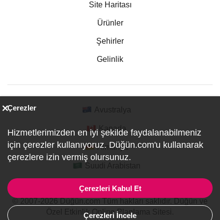
Site Haritası
Ürünler
Şehirler
Gelinlik
Çerezler
Avustralya
Kanada
Hizmetlerimizden en iyi şekilde faydalanabilmeniz
için çerezler kullanıyoruz. Düğün.com'u kullanarak
Almanya
çerezlere izin vermiş olursunuz.
Suudi Arabistan
Çerezleri Kabul Et
© 2007-2026 Düğün.com Tüm hakları saklıdır. Düğün ve
Özel Etkinlik Online Planlama Sitesi.
Çerezleri İncele