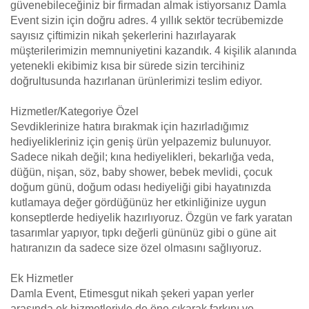
güvenebileceğiniz bir firmadan almak istiyorsanız Damla
Event sizin için doğru adres. 4 yıllık sektör tecrübemizde
sayısız çiftimizin nikah şekerlerini hazırlayarak
müşterilerimizin memnuniyetini kazandık. 4 kişilik alanında
yetenekli ekibimiz kısa bir sürede sizin tercihiniz
doğrultusunda hazırlanan ürünlerimizi teslim ediyor.
Hizmetler/Kategoriye Özel
Sevdiklerinize hatıra bırakmak için hazırladığımız
hediyelikleriniz için geniş ürün yelpazemiz bulunuyor.
Sadece nikah değil; kına hediyelikleri, bekarlığa veda,
düğün, nişan, söz, baby shower, bebek mevlidi, çocuk
doğum günü, doğum odası hediyeliği gibi hayatınızda
kutlamaya değer gördüğünüz her etkinliğinize uygun
konseptlerde hediyelik hazırlıyoruz. Özgün ve fark yaratan
tasarımlar yapıyor, tıpkı değerli gününüz gibi o güne ait
hatıranızın da sadece size özel olmasını sağlıyoruz.
Ek Hizmetler
Damla Event, Etimesgut nikah şekeri yapan yerler
arasında ek hizmetleriyle de öne çıkarak farkını ve