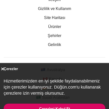
Gizlilik ve Kullanım
Site Haritası
Ürünler
Şehirler
Gelinlik
Çerezler
Avustralya
Kanada
Hizmetlerimizden en iyi şekilde faydalanabilmeniz
için çerezler kullanıyoruz. Düğün.com'u kullanarak
Almanya
çerezlere izin vermiş olursunuz.
Suudi Arabistan
Çerezleri Kabul Et