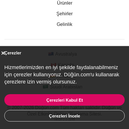
Ürünler
Şehirler
Gelinlik
Çerezler
Avustralya
Kanada
Hizmetlerimizden en iyi şekilde faydalanabilmeniz
için çerezler kullanıyoruz. Düğün.com'u kullanarak
Almanya
çerezlere izin vermiş olursunuz.
Suudi Arabistan
Çerezleri Kabul Et
© 2007-2026 Düğün.com Tüm hakları saklıdır. Düğün ve
Özel Etkinlik Online Planlama Sitesi.
Çerezleri İncele
ref:DF1-1-3293