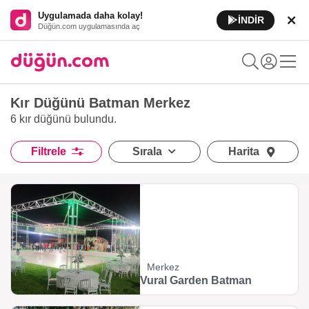
Uygulamada daha kolay!
İNDİR
Düğün.com uygulamasında aç
Kır Düğünü Batman Merkez
6 kır düğünü
bulundu.
Filtrele
Sırala
Harita
Merkez
Vural Garden Batman