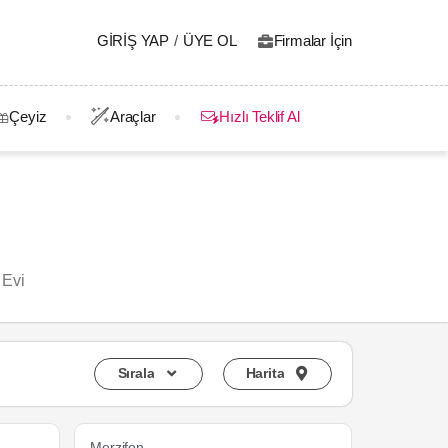
GIRIŞ YAP
/
ÜYE OL
Firmalar İçin
Çeyiz
Araçlar
Hızlı Teklif Al
 Evi
Sırala
Harita
Merzifon