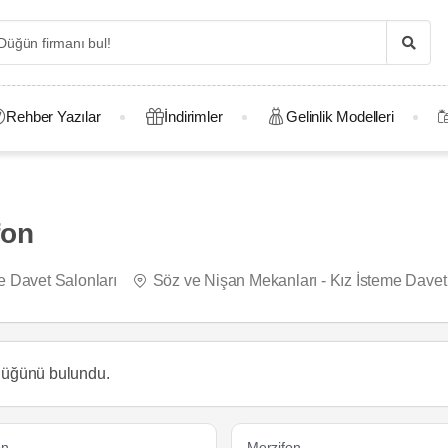
Rehber Yazılar
İndirimler
Gelinlik Modelleri
fon
e Davet Salonları
Söz ve Nişan Mekanları - Kız İsteme Davet
 düğünü
bulundu.
on
Merzifon