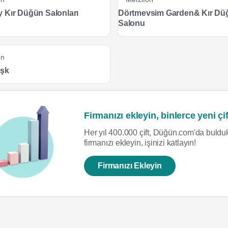
 Kır Düğün Salonları
Dörtmevsim Garden& Kır Dü
Salonu
on
öşk
Firmanızı ekleyin, binlerce yeni çif
Her yıl 400.000 çift, Düğün.com'da bulduk
firmanızı ekleyin, işinizi katlayın!
Firmanızı Ekleyin