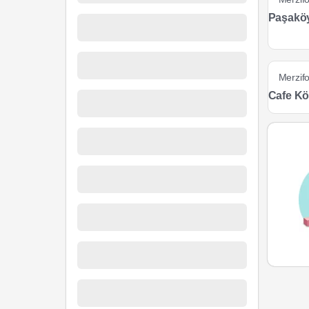
Paşaköy
Merzif
Cafe K