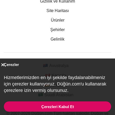
Gizlilik ve Kullanım
Site Haritası
Ürünler
Şehirler
Gelinlik
Çerezler
Avustralya
Kanada
Hizmetlerimizden en iyi şekilde faydalanabilmeniz
için çerezler kullanıyoruz. Düğün.com'u kullanarak
Almanya
çerezlere izin vermiş olursunuz.
Suudi Arabistan
Çerezleri Kabul Et
© 2007-2026 Düğün.com Tüm hakları saklıdır. Düğün ve