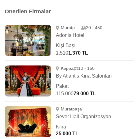
Önerilen Firmalar
Muratpaşa
20 - 450
Adonis Hotel
Kişi Başı
1.510
1.370 TL
Kepez
10 - 150
By Atlantis Kına Salonları
Paket
115.000
79.000 TL
Muratpaşa
Sever Hall Organizasyon
Kına
25.000 TL