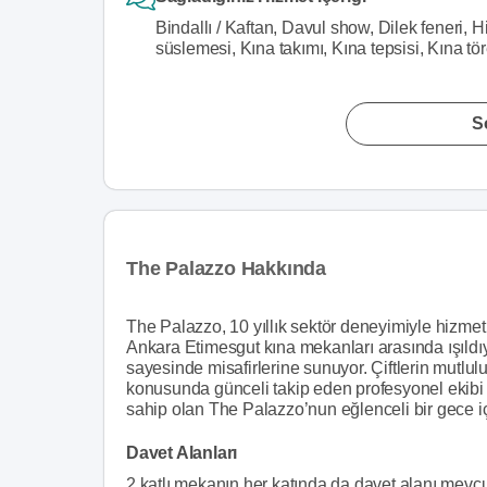
Bindallı / Kaftan, Davul show, Dilek feneri, 
süslemesi, Kına takımı, Kına tepsisi, Kına t
S
The Palazzo Hakkında
The Palazzo, 10 yıllık sektör deneyimiyle hizmet
Ankara Etimesgut kına mekanları arasında ışıldıy
sayesinde misafirlerine sunuyor. Çiftlerin mutlul
konusunda günceli takip eden profesyonel ekibi sa
sahip olan The Palazzo’nun eğlenceli bir gece iç
Davet Alanları
2 katlı mekanın her katında da davet alanı mevcut. A