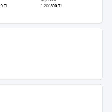
00 TL
1.200
800 TL