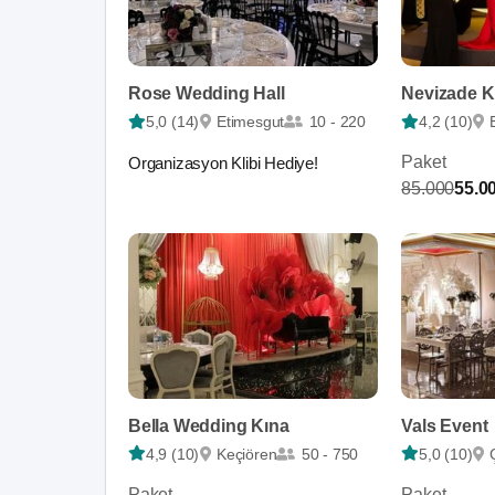
Rose Wedding Hall
Nevizade K
5,0 (14)
Etimesgut
10 - 220
4,2 (10)
Paket
Organizasyon Klibi Hediye!
85.000
55.0
Bella Wedding Kına
Vals Event
4,9 (10)
Keçiören
50 - 750
5,0 (10)
Paket
Paket