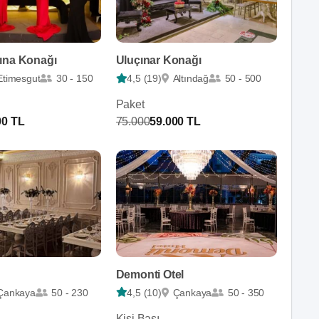
ına Konağı
Uluçınar Konağı
Etimesgut
30 - 150
4,5 (19)
Altındağ
50 - 500
Paket
00 TL
75.000
59.000 TL
Demonti Otel
Çankaya
50 - 230
4,5 (10)
Çankaya
50 - 350
Kişi Başı