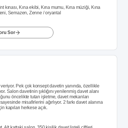
Hint kınası, Kına ekibi, Kına mumu, Kına müziği, Kına
öreni, Semazen, Zenne / oryantal
oru Sor
 veriyor. Pek çok konsept davetin yanında, özellikle
or. Salon davetinin şıklığını yenilenmiş davet alanı
uğunu öncelikte tutan işletme, davet mekanları
yesinde misafirlerini ağırlıyor. 2 farkı davet alanına
in kapıları herkese açık.
lt kattaki salon, 350 kişilik davet listeli çiftleri