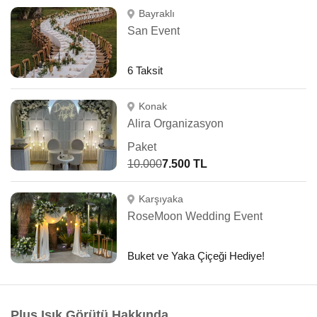
Bayraklı
San Event
6 Taksit
Konak
Alira Organizasyon
Paket
10.000
7.500 TL
Karşıyaka
RoseMoon Wedding Event
Buket ve Yaka Çiçeği Hediye!
Plus Işık Görütü Hakkında