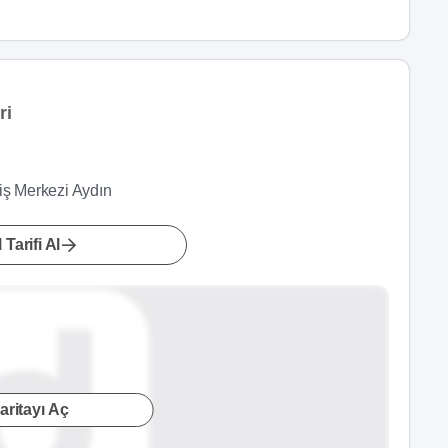
ri
iş Merkezi Aydın
 Tarifi Al
aritayı Aç