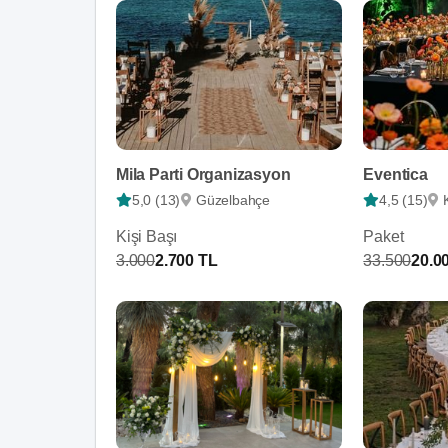
Mila Parti Organizasyon
Eventica
5,0 (13)
Güzelbahçe
4,5 (15)
Kişi Başı
Paket
3.000
2.700 TL
33.500
20.0