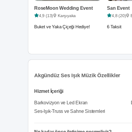
RoseMoon Wedding Event
San Event
4,9 (13)
Karşıyaka
4,8 (20)
Buket ve Yaka Çiçeği Hediye!
6 Taksit
Akgündüz Ses Işık Müzik Özellikler
Hizmet İçeriği
Barkovizyon ve Led Ekran
Ses-Işık-Truss ve Sahne Sistemleri
Ne kadar önce iletişime geçmeliyiz?