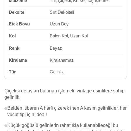
Malzeme
Tül, Çiçekli, Korse, Taş İşlemeli
Dekolte
Sırt Dekolteli
Etek Boyu
Uzun Boy
Kol
Balon Kol
, Uzun Kol
Renk
Beyaz
Kiralama
Kiralanamaz
Tür
Gelinlik
Çiçeksi detayları bulunan işlemeli, vintage esintilere sahip
gelinlik.
Belden itibaren A harfi çizerek inen A kesim gelinlikler, her
vücut tipi için ideal!
Küçük göğüslü gelinlerin rahatlıkla kullanabileceği bu