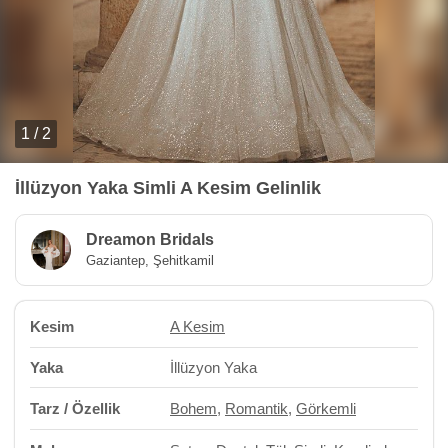
1 / 2
İllüzyon Yaka Simli A Kesim Gelinlik
Dreamon Bridals
Gaziantep, Şehitkamil
Kesim
A Kesim
Yaka
İllüzyon Yaka
Tarz / Özellik
Bohem
,
Romantik
,
Görkemli