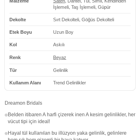
Malzeme
Saten
, Dantel, Tül, Simli, Kendinden
İşlemeli, Taş İşlemeli, Güpür
Dekolte
Sırt Dekolteli, Göğüs Dekolteli
Etek Boyu
Uzun Boy
Kol
Askılı
Renk
Beyaz
Tür
Gelinlik
Kullanım Alanı
Trend Gelinlikler
Dreamon Bridals
Belden itibaren A harfi çizerek inen A kesim gelinlikler, her
vücut tipi için ideal!
Hayal tül kullanılan bu illüzyon yaka gelinlik, gelinlere
hem şık hem gizemli bir hava katıyor.