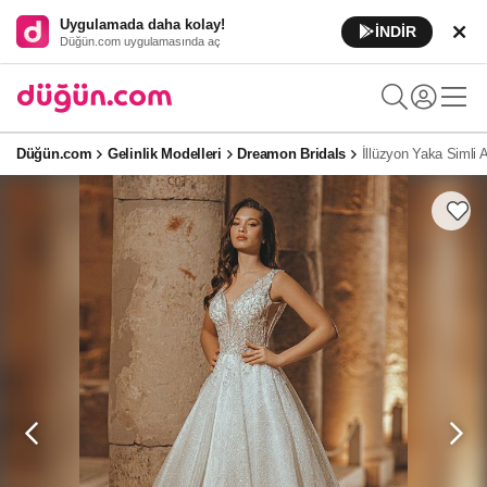
Uygulamada daha kolay!
İNDİR
Düğün.com uygulamasında aç
Düğün.com
Gelinlik Modelleri
Dreamon Bridals
İllüzyon Yaka Simli 