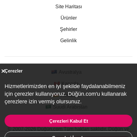
Site Haritası
Ürünler
Şehirler
Gelinlik
Çerezler
Avustralya
Kanada
Hizmetlerimizden en iyi şekilde faydalanabilmeniz
için çerezler kullanıyoruz. Düğün.com'u kullanarak
Almanya
çerezlere izin vermiş olursunuz.
Suudi Arabistan
Çerezleri Kabul Et
© 2007-2026 Düğün.com Tüm hakları saklıdır. Düğün ve
Özel Etkinlik Online Planlama Sitesi.