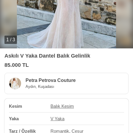
1 / 3
Askılı V Yaka Dantel Balık Gelinlik
85.000 TL
Petra Petrova Couture
Aydın, Kuşadası
Kesim
Balık Kesim
Yaka
V Yaka
Tarz / Özellik
Romantik
,
Cesur