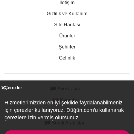
İletişim
Gizlilik ve Kullanım
Site Haritası
Ürünler
Şehirler
Gelinlik
Çerezler
Avustralya
Kanada
Hizmetlerimizden en iyi şekilde faydalanabilmeniz
için çerezler kullanıyoruz. Düğün.com'u kullanarak
Almanya
çerezlere izin vermiş olursunuz.
Suudi Arabistan