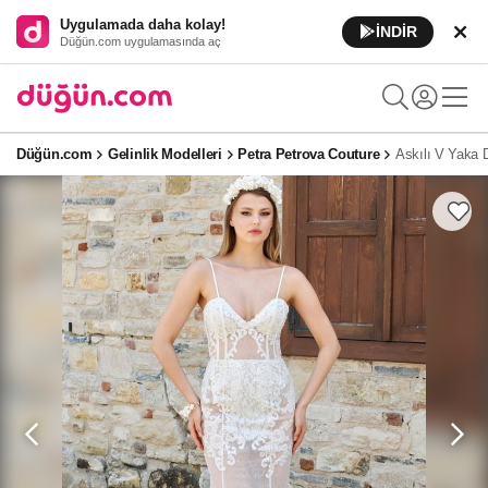
Uygulamada daha kolay!
İNDİR
Düğün.com uygulamasında aç
Düğün.com
Gelinlik Modelleri
Petra Petrova Couture
Askılı V Yaka D