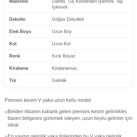
Malzeme
Dantel, Tül, Kendinden İşlemeli, Taş
İşlemeli
Dekolte
Göğüs Dekolteli
Etek Boyu
Uzun Boy
Kol
Uzun Kol
Renk
Kırık Beyaz
Kiralama
Kiralanamaz
Tür
Gelinlik
Prenses kesim V yaka uzun kollu model
Belden itibaren kabarık gelen prenses kesim gelinlikler,
basen bölgesini gizlemek isteyen, uzun boylu gelinler için
ideal.
En yaygın gelinlik yaka tiplerinden bu V yaka gelinlik,