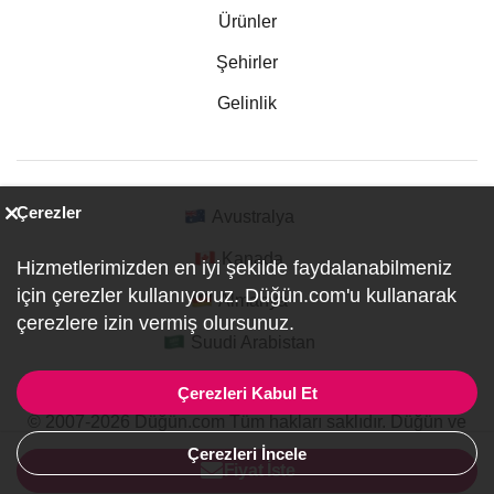
Ürünler
Şehirler
Gelinlik
Çerezler
Avustralya
Kanada
Hizmetlerimizden en iyi şekilde faydalanabilmeniz
için çerezler kullanıyoruz. Düğün.com'u kullanarak
Almanya
çerezlere izin vermiş olursunuz.
Suudi Arabistan
Çerezleri Kabul Et
© 2007-2026 Düğün.com Tüm hakları saklıdır. Düğün ve
Özel Etkinlik Online Planlama Sitesi.
Çerezleri İncele
ref:PI1-1-3438
Fiyat İste