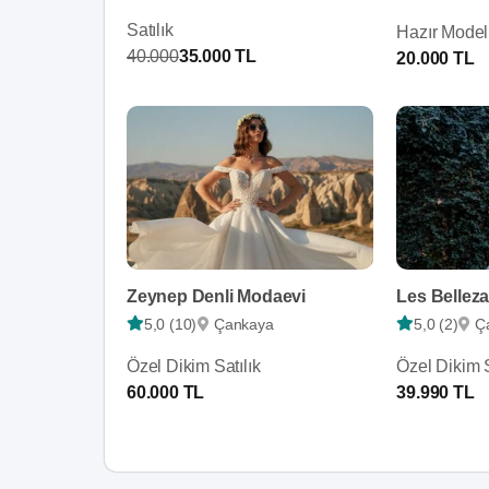
Satılık
Hazır Model 
40.000
35.000 TL
20.000 TL
Zeynep Denli Modaevi
Les Bellez
5,0 (10)
Çankaya
5,0 (2)
Ç
Özel Dikim Satılık
Özel Dikim S
60.000 TL
39.990 TL