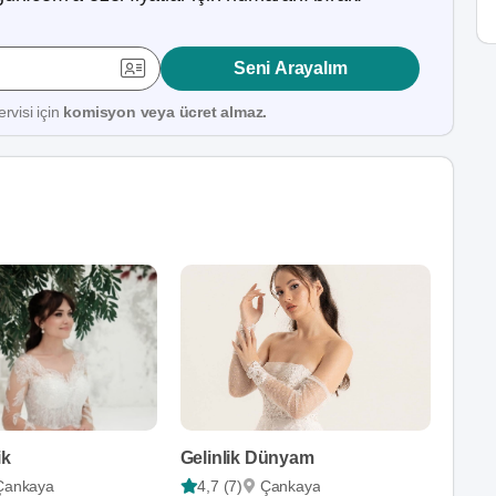
Seni Arayalım
rvisi için
komisyon veya ücret almaz.
ik
Gelinlik Dünyam
Çankaya
4,7 (7)
Çankaya