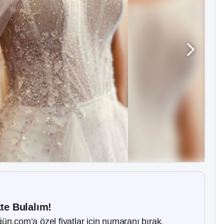
kte Bulalım!
ün.com’a özel fiyatlar için numaranı bırak.