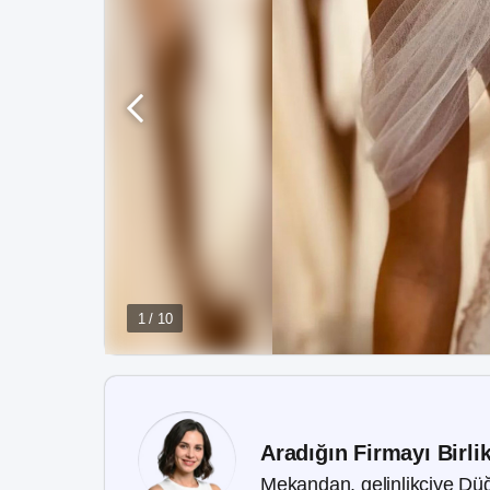
1 / 10
Aradığın Firmayı Birli
Mekandan, gelinlikçiye Düğ