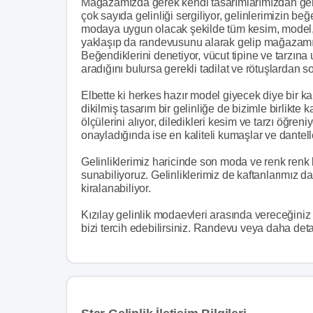
Mağazamızda gerek kendi tasarımlarımızdan ger
çok sayıda gelinliği sergiliyor, gelinlerimizin 
modaya uygun olacak şekilde tüm kesim, model, t
yaklaşıp da randevusunu alarak gelip mağazamızı
Beğendiklerini denetiyor, vücut tipine ve tarzına
aradığını bulursa gerekli tadilat ve rötuşlardan s
Elbette ki herkes hazır model giyecek diye bir ka
dikilmiş tasarım bir gelinliğe de bizimle birlikte k
ölçülerini alıyor, diledikleri kesim ve tarzı öğre
onayladığında ise en kaliteli kumaşlar ve dantelle
Gelinliklerimiz haricinde son moda ve renk renk bi
sunabiliyoruz. Gelinliklerimiz de kaftanlarımız da
kiralanabiliyor.
Kızılay gelinlik modaevleri arasında vereceğiniz
bizi tercih edebilirsiniz. Randevu veya daha detay