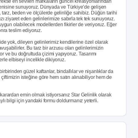
ekse en sevilen markaların güncel kreasyonlarından
beğenisine sunuyoruz. Dünyada ve Türkiye’de gelişen
arz, beden ve ölçülerde gelinliğe sahibiz. Düğün tarihi
 ziyaret eden gelinlerimize sabırla tek tek sunuyoruz.
 uygun olabilecek modellerden fikirler de veriyoruz. Eğer
onra teslim ediyoruz.
ide yok, dileyen gelinlerimiz kendilerine özel olarak
avuşabilirler. Bu tarz bir arzusu olan gelinlerimizin
niyor ve bu doğrultuda çizimi yapıyoruz. Tasarımı
rle elbiseyi incelikle dikiyoruz.
rbirinden güzel kaftanlar, bindallılar ve nişanlıklar da
 çiftimizin isteğine göre hem satın alınabiliyor hem de
 karardan emin olmak istiyorsanız Star Gelinlik olarak
lı bilgi için yandaki formu doldurmanız yeterli.