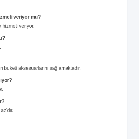
hizmeti veriyor mu?
 hizmeti veriyor.
mu?
.
lin buketi aksesuarlarını sağlamaktadır.
lıyor?
r.
ar?
az'dır.