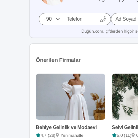
Ad Soyad
Düğün.com, çiftlerden hiçbir se
Önerilen Firmalar
Behiye Gelinlik ve Modaevi
Selvi Gelinl
4,7 (28)
Yenimahalle
5,0 (11)